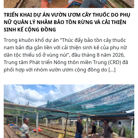
TRIỂN KHAI DỰ ÁN VƯỜN ƯƠM CÂY THUỐC DO PHỤ
NỮ QUẢN LÝ NHẰM BẢO TỒN RỪNG VÀ CẢI THIỆN
SINH KẾ CỘNG ĐỒNG
Trong khuôn khổ dự án “Thúc đẩy bảo tồn cây thuốc
nam bản địa gắn liền với cải thiện sinh kế của phụ nữ
dân tộc thiểu số ở vùng núi”, đầu tháng 8 năm 2026,
Trung tâm Phát triển Nông thôn miền Trung (CRD) đã
phối hợp với nhóm vườn ươm cộng đồng do […]