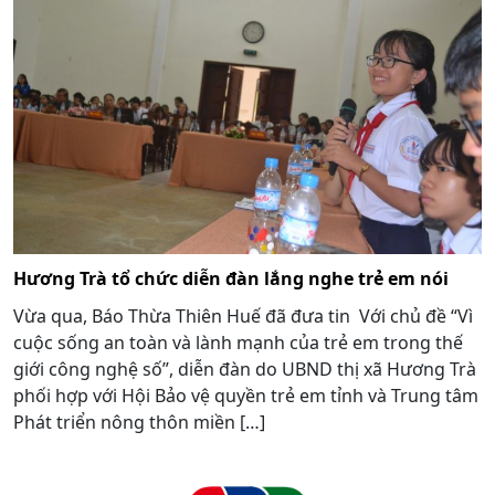
Hương Trà tổ chức diễn đàn lắng nghe trẻ em nói
Vừa qua, Báo Thừa Thiên Huế đã đưa tin Với chủ đề “Vì
cuộc sống an toàn và lành mạnh của trẻ em trong thế
giới công nghệ số”, diễn đàn do UBND thị xã Hương Trà
phối hợp với Hội Bảo vệ quyền trẻ em tỉnh và Trung tâm
Phát triển nông thôn miền […]