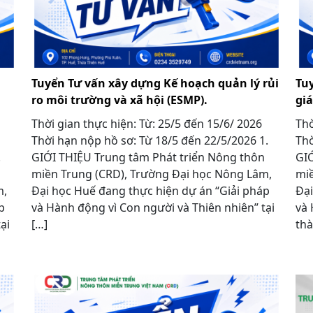
Tuyển Tư vấn xây dựng Kế hoạch quản lý rủi
Tu
ro môi trường và xã hội (ESMP).
gi
Thời gian thực hiện: Từ: 25/5 đến 15/6/ 2026
Thờ
Thời hạn nộp hồ sơ: Từ 18/5 đến 22/5/2026 1.
Thờ
1.
GIỚI THIỆU Trung tâm Phát triển Nông thôn
GIỚ
miền Trung (CRD), Trường Đại học Nông Lâm,
miề
m,
Đại học Huế đang thực hiện dự án “Giải pháp
Đại
p
và Hành động vì Con người và Thiên nhiên” tại
và 
ại
[…]
thà