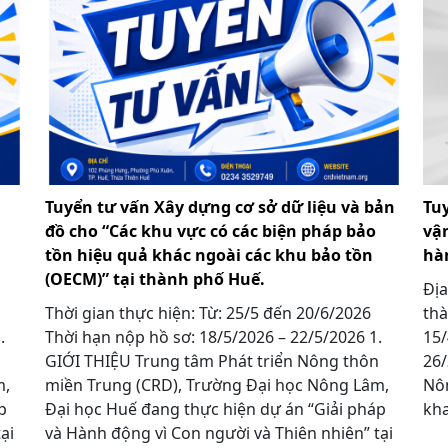
Tuyển tư vấn Xây dựng cơ sở dữ liệu và bản
Tu
đồ cho “Các khu vực có các biện pháp bảo
vậ
tồn hiệu quả khác ngoài các khu bảo tồn
hà
(OECM)” tại thành phố Huế.
Địa
Thời gian thực hiện: Từ: 25/5 đến 20/6/2026
thà
 1.
Thời hạn nộp hồ sơ: 18/5/2026 – 22/5/2026 1.
15/
GIỚI THIỆU Trung tâm Phát triển Nông thôn
26/
m,
miền Trung (CRD), Trường Đại học Nông Lâm,
Nôn
p
Đại học Huế đang thực hiện dự án “Giải pháp
kha
ại
và Hành động vì Con người và Thiên nhiên” tại