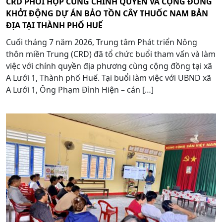
CRD PHỐI HỢP CÙNG CHÍNH QUYỀN VÀ CỘNG ĐỒNG
KHỞI ĐỘNG DỰ ÁN BẢO TỒN CÂY THUỐC NAM BẢN
ĐỊA TẠI THÀNH PHỐ HUẾ
Cuối tháng 7 năm 2026, Trung tâm Phát triển Nông
thôn miền Trung (CRD) đã tổ chức buổi tham vấn và làm
việc với chính quyền địa phương cùng cộng đồng tại xã
A Lưới 1, Thành phố Huế. Tại buổi làm việc với UBND xã
A Lưới 1, Ông Phạm Đình Hiện – cán […]