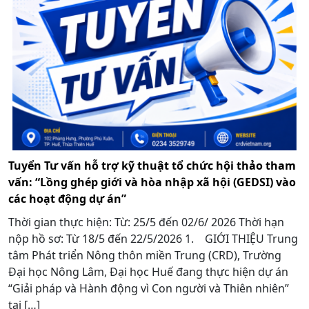
Tuyển Tư vấn hỗ trợ kỹ thuật tổ chức hội thảo tham
vấn: “Lồng ghép giới và hòa nhập xã hội (GEDSI) vào
các hoạt động dự án”
Thời gian thực hiện: Từ: 25/5 đến 02/6/ 2026 Thời hạn
nộp hồ sơ: Từ 18/5 đến 22/5/2026 1. GIỚI THIỆU Trung
tâm Phát triển Nông thôn miền Trung (CRD), Trường
Đại học Nông Lâm, Đại học Huế đang thực hiện dự án
“Giải pháp và Hành động vì Con người và Thiên nhiên”
tại […]