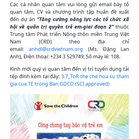
Các cá nhân quan tâm vui lòng gửi email bày tỏ
quan tâm, CV và chương trình tập huấn đề xuất
đến dự án
“Tăng cường năng lực các tổ chức xã
hội về quản trị quyền trẻ em-giai đoạn 2”
thuộc
Trung tâm Phát triển Nông thôn miền Trung Việt
Nam (CRD) theo địa chỉ
email:
anhdl@crdvietnam.org
(Ms. Đặng Lan
Anh)
,
Điện thoại: +234 3 529749; Số máy lẻ: 108.
Kính mời quý vị quan tâm đến vị trí tuyển dụng tải
tệp đính kèm tại đây:
3.7_ToR the che hoa su tham
gia cua TE trong Ban GDCD (SCI approved)