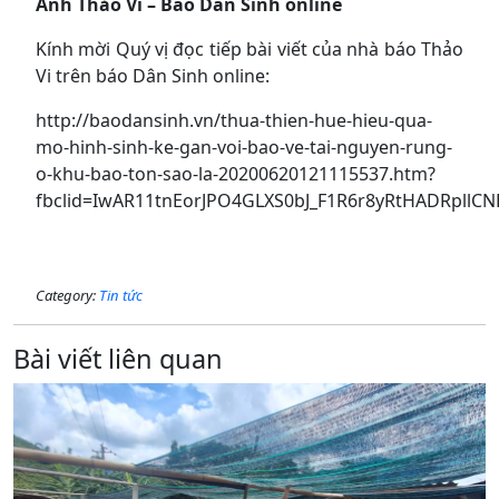
Ảnh Thảo Vi – Báo Dân Sinh online
Kính mời Quý vị đọc tiếp bài viết của nhà báo Thảo
Vi trên báo Dân Sinh online:
http://baodansinh.vn/thua-thien-hue-hieu-qua-
mo-hinh-sinh-ke-gan-voi-bao-ve-tai-nguyen-rung-
o-khu-bao-ton-sao-la-20200620121115537.htm?
fbclid=IwAR11tnEorJPO4GLXS0bJ_F1R6r8yRtHADRpllCN
Category:
Tin tức
Bài viết liên quan