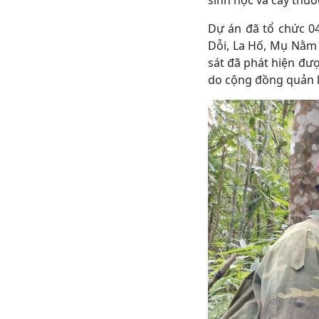
sinh học và cây thuố
Dự án đã tổ chức 0
Dỗi, La Hố, Mụ Nằm
sát đã phát hiện đượ
do cộng đồng quản lý