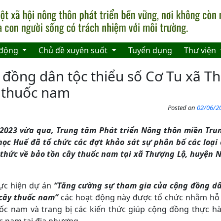
 động
Chủ đề xuyên suốt
Tuyển dụng
Thư viện
 đồng dân tộc thiểu số Cơ Tu xã T
y thuốc nam
Posted on
02/06/20
2023 vừa qua, Trung tâm Phát triển Nông thôn miền Trun
ọc Huế đã tổ chức các đợt khảo sát sự phân bố các loại
 thức về bảo tồn cây thuốc nam
tại xã Thượng Lộ, huyện 
ực hiện dự án
“Tăng cường sự tham gia của cộng đồng dân
 cây thuốc nam”
các hoạt động này được tổ chức nhằm hỗ
huốc nam và trang bị các kiến thức giúp cộng đồng thực 