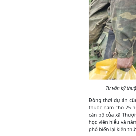
Tư vấn kỹ thu
Đồng thời dự án cũn
thuốc nam cho 25 họ
cán bộ của xã Thượn
học viên hiểu và nắ
phổ biến lại kiến th