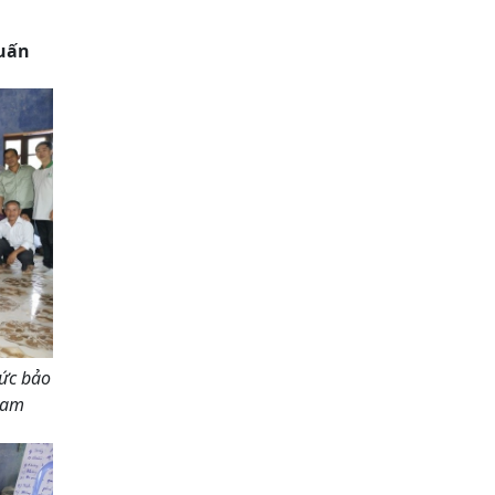
huấn
hức bảo
nam