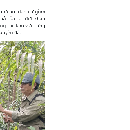
thôn/cụm dân cư gồm
uả của các đợt khảo
rong các khu vực rừng
 xuyên đá.