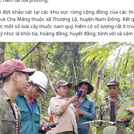
c nam tại địa phương.
4 đợt khảo sát tại các khu vực rừng cộng đồng của các 
 và Cha Măng thuộc xã Thượng Lộ, huyện Nam Đông. Kết q
c một số loài cây thuốc nam quý hiếm có số lượng rất ít t
 như: lá khôi tía; hoàng đằng; huyết đằng; bình vôi và sâm