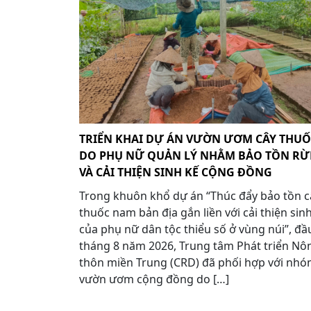
TRIỂN KHAI DỰ ÁN VƯỜN ƯƠM CÂY THU
DO PHỤ NỮ QUẢN LÝ NHẰM BẢO TỒN R
VÀ CẢI THIỆN SINH KẾ CỘNG ĐỒNG
Trong khuôn khổ dự án “Thúc đẩy bảo tồn c
thuốc nam bản địa gắn liền với cải thiện sin
của phụ nữ dân tộc thiểu số ở vùng núi”, đầ
tháng 8 năm 2026, Trung tâm Phát triển Nô
thôn miền Trung (CRD) đã phối hợp với nh
vườn ươm cộng đồng do […]