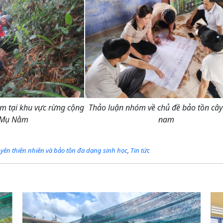
m tại khu vực rừng cộng
Thảo luận nhóm về chủ đề bảo tồn cây
 Mụ Nằm
nam
uyên thiên nhiên và bảo tồn đa dạng sinh học
,
Tin tức