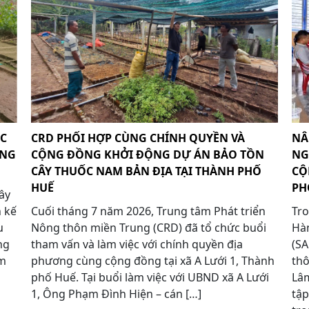
ỐC
CRD PHỐI HỢP CÙNG CHÍNH QUYỀN VÀ
NÂ
ỪNG
CỘNG ĐỒNG KHỞI ĐỘNG DỰ ÁN BẢO TỒN
NG
CÂY THUỐC NAM BẢN ĐỊA TẠI THÀNH PHỐ
CỘ
HUẾ
PH
ây
h kế
Cuối tháng 7 năm 2026, Trung tâm Phát triển
Tro
u
Nông thôn miền Trung (CRD) đã tổ chức buổi
Hàn
ng
tham vấn và làm việc với chính quyền địa
(S
óm
phương cùng cộng đồng tại xã A Lưới 1, Thành
thô
phố Huế. Tại buổi làm việc với UBND xã A Lưới
Lâm
1, Ông Phạm Đình Hiện – cán […]
tậ