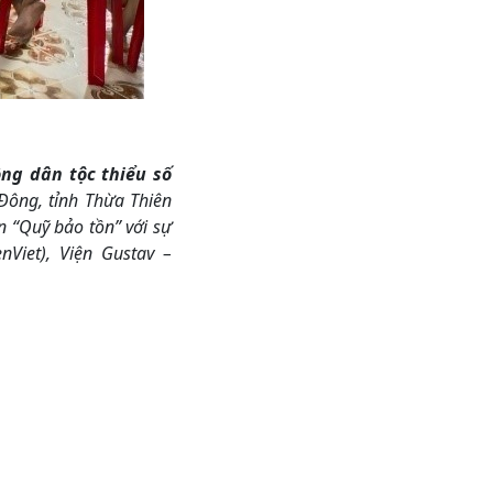
ng dân tộc thiểu số
ông, tỉnh Thừa Thiên
n “Quỹ bảo tồn” với sự
Viet), Viện Gustav –