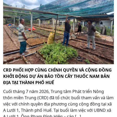
CRD PHỐI HỢP CÙNG CHÍNH QUYỀN VÀ CỘNG ĐỒNG
KHỞI ĐỘNG DỰ ÁN BẢO TỒN CÂY THUỐC NAM BẢN
ĐỊA TẠI THÀNH PHỐ HUẾ
Cuối tháng 7 năm 2026, Trung tâm Phát triển Nông
thôn miền Trung (CRD) đã tổ chức buổi tham vấn và làm
việc với chính quyền địa phương cùng cộng đồng tại xã
A Lưới 1, Thành phố Huế. Tại buổi làm việc với UBND xã
A Lưới 1, Ông Phạm Đình Hiện – cán […]