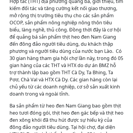
Hợp tác (THT) địa phương quảng bá, giới thiệu, tìm
kiếm đối tác và tăng cường kết nối giao thương,
mở rộng thị trường tiêu thụ cho các sản phẩm
OCOP, sản phẩm nông nghiệp nông thôn tiêu
biểu, làng nghề, thủ công. Đồng thời đây là cơ hội
để quảng bá sản phẩm thịt heo đen Nam Giang
đến đông đảo người tiêu dùng, du khách thập
phương và người tiêu dùng của nước bạn Lào. Có
30 gian hàng tham gia hội chợ lần này, trong đó 05
gian hàng của các THT và HTX do dự án BMZ hỗ
trợ thành lập bao gồm THT Cà Dy, Ta Bhing, Ta
Pơơ, Chà Val và HTX Cà Dy. Các gian hàng còn lại
chủ yếu từ các doanh nghiệp, cơ sở sản xuất kinh
doanh trong và ngoài tỉnh.
Ba sản phẩm từ heo đen Nam Giang bao gồm thịt
heo tươi đóng gói, thịt heo đen gác bếp và thịt heo
đen xông khói đã thu hút được sự hiếu kỳ của
đông đảo người tiêu dùng. Tại hội chợ, đại diện