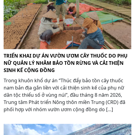
TRIỂN KHAI DỰ ÁN VƯỜN ƯƠM CÂY THUỐC DO PHỤ
NỮ QUẢN LÝ NHẰM BẢO TỒN RỪNG VÀ CẢI THIỆN
SINH KẾ CỘNG ĐỒNG
Trong khuôn khổ dự án “Thúc đẩy bảo tồn cây thuốc
nam bản địa gắn liền với cải thiện sinh kế của phụ nữ
dân tộc thiểu số ở vùng núi”, đầu tháng 8 năm 2026,
Trung tâm Phát triển Nông thôn miền Trung (CRD) đã
phối hợp với nhóm vườn ươm cộng đồng do […]