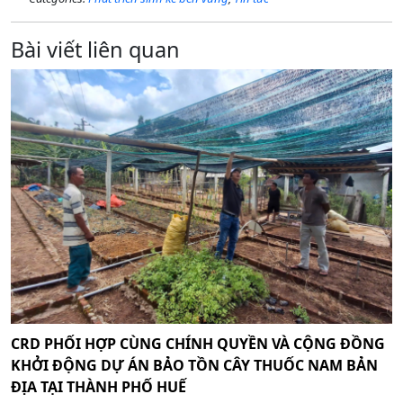
Bài viết liên quan
CRD PHỐI HỢP CÙNG CHÍNH QUYỀN VÀ CỘNG ĐỒNG
KHỞI ĐỘNG DỰ ÁN BẢO TỒN CÂY THUỐC NAM BẢN
ĐỊA TẠI THÀNH PHỐ HUẾ