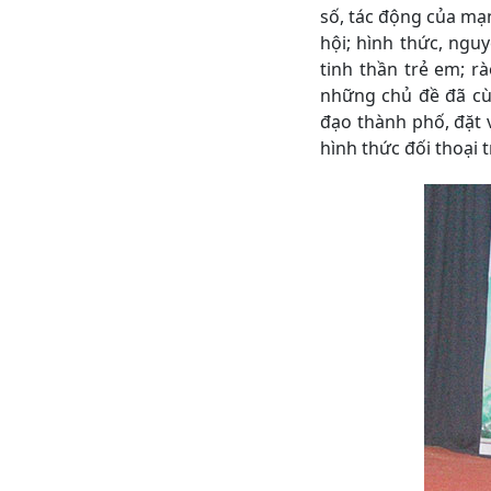
số, tác động của mạ
hội; hình thức, ngu
tinh thần trẻ em; r
những chủ đề đã cùn
đạo thành phố, đặt 
hình thức đối thoại t