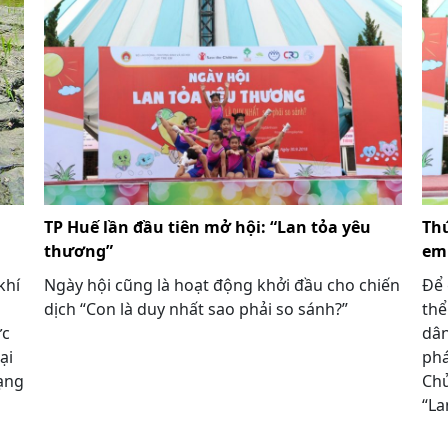
TP Huế lần đầu tiên mở hội: “Lan tỏa yêu
Thú
thương”
em
khí
Ngày hội cũng là hoạt động khởi đầu cho chiến
Để 
dịch “Con là duy nhất sao phải so sánh?”
thể
ực
dân
ại
phá
ạng
Chủ
“La