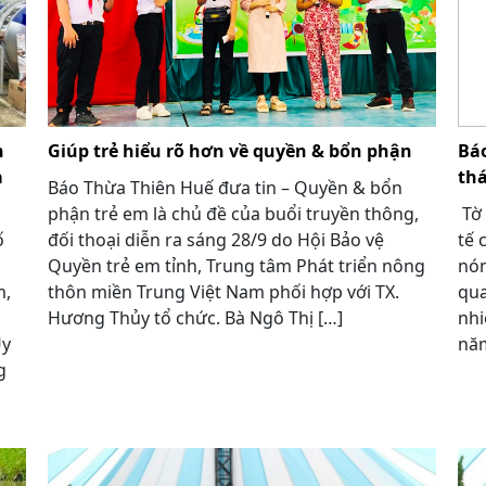
n
Giúp trẻ hiểu rõ hơn về quyền & bổn phận
Báo
ả
thá
Báo Thừa Thiên Huế đưa tin – Quyền & bổn
phận trẻ em là chủ đề của buổi truyền thông,
Tờ 
ố
đối thoại diễn ra sáng 28/9 do Hội Bảo vệ
tế 
Quyền trẻ em tỉnh, Trung tâm Phát triển nông
nón
m,
thôn miền Trung Việt Nam phối hợp với TX.
qua
Hương Thủy tổ chức. Bà Ngô Thị […]
nhi
Ủy
năm
g