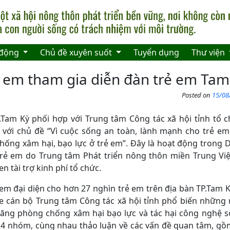
 động
Chủ đề xuyên suốt
Tuyển dụng
Thư viện
 em tham gia diễn đàn trẻ em Tam
Posted on
15/08
Tam Kỳ phối hợp với Trung tâm Công tác xã hội tỉnh tổ 
với chủ đề “Vì cuộc sống an toàn, lành mạnh cho trẻ em
hống xâm hại, bạo lực ở trẻ em”. Đây là hoạt động trong
trẻ em do Trung tâm Phát triển nông thôn miền Trung Vi
n tài trợ kinh phí tổ chức.
 em đại diện cho hơn 27 nghìn trẻ em trên địa bàn TP.Tam K
 cán bộ Trung tâm Công tác xã hội tỉnh phổ biến những 
ng phòng chống xâm hại bạo lực và tác hại công nghệ số
4 nhóm, cùng nhau thảo luận về các vấn đề quan tâm, gồ