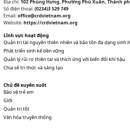
Địa chỉ:
102 Phùng Hưng, Phường Phú Xuân, Thành ph
Số điện thoại:
(0234)3 529 749
Email:
office@crdvietnam.org
Website:
https://crdvietnam.org
Lĩnh vực hoạt động
Quản trị tài nguyên thiên nhiên và bảo tồn đa dạng sinh 
Phát triển sinh kế bền vững
Quản lý rủi ro thiên tai và thích ứng với biến đổi khí hậu
Chia sẻ tri thức và sáng tạo
Chủ đề xuyên suốt
Bảo vệ trẻ em
Giới
Quản trị tốt
Văn hóa truyền thống