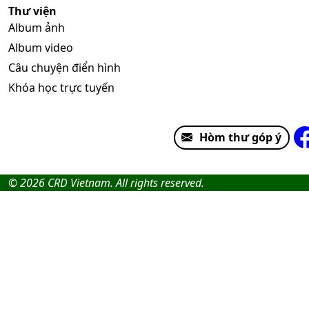
Thư viện
Album ảnh
Album video
Câu chuyện điển hình
Khóa học trực tuyến
Hòm thư góp ý
© 2026 CRD Vietnam. All rights reserved.