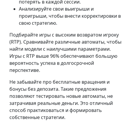
потерять в каждой сессии.
Анализируйте свои выигрыши и
проигрыши, чтобы внести корректировки в
свою стратегию.
Подбирайте игры с высоким возвратом игроку
(RTP). Сравнивайте различные автоматы, чтобы
найти модели с наилучшими параметрами.
Игры с RTP выше 96% обеспечивают большую
вероятность успеха в долгосрочной
перспективе.
Не забывайте про бесплатные вращения и
бонусы без депозита. Такие предложения
позволяют тестировать новые автоматы, не
затрачивая реальные деньги. Это отличный
способ практиковаться и формировать
собственные стратегии.