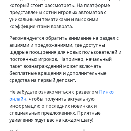
который стоит рассмотреть. На платформе
представлены сотни игровых автоматов с
уникальными тематиками и высокими
коэффициентами возврата.
Рекомендуется обратить внимание на раздел с
акциями и предложениями, где доступны
щедрые поощрения для новых пользователей и
постоянных игроков. Например, начальный
пакет вознаграждений может включать
бесплатные вращения и дополнительные
средства на первый депозит.
Не забудьте ознакомиться с разделом
Пинко
онлайн
, чтобы получить актуальную
информацию о последних новинках и
специальных предложениях. Приятные
удивления ждут вас на каждом шагу!