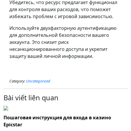
Убедитесь, что ресурс предлагает функционал
для контроля ваших расходов, что поможет
избежать проблем с игровой зависимостью.
Используйте двухфакторную аутентификацию
для дополнительной безопасности вашего
аккаунта. Это снизит риск
несанкционированного доступа и укрепит
защиту вашей личной информации.
Category:
Uncategorized
Bài viết liên quan
Пошаговая инструкция для входа в казино
Epicstar