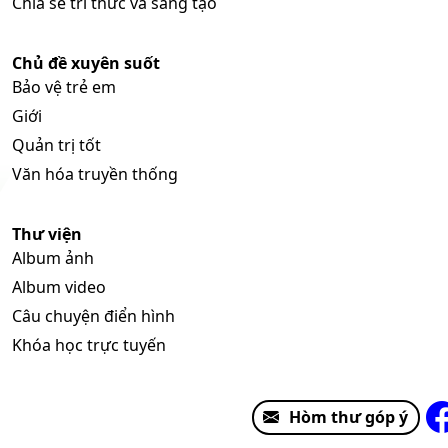
Chia sẻ tri thức và sáng tạo
Chủ đề xuyên suốt
Bảo vệ trẻ em
Giới
Quản trị tốt
Văn hóa truyền thống
Thư viện
Album ảnh
Album video
Câu chuyện điển hình
Khóa học trực tuyến
Hòm thư góp ý