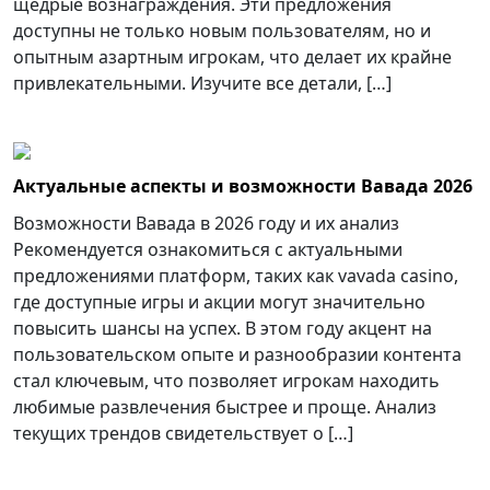
щедрые вознаграждения. Эти предложения
доступны не только новым пользователям, но и
опытным азартным игрокам, что делает их крайне
привлекательными. Изучите все детали, […]
Актуальные аспекты и возможности Вавада 2026
Возможности Вавада в 2026 году и их анализ
Рекомендуется ознакомиться с актуальными
предложениями платформ, таких как vavada casino,
где доступные игры и акции могут значительно
повысить шансы на успех. В этом году акцент на
пользовательском опыте и разнообразии контента
стал ключевым, что позволяет игрокам находить
любимые развлечения быстрее и проще. Анализ
текущих трендов свидетельствует о […]