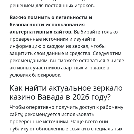
решением для постоянных игроков.
Важно помнить о легальности и
безопасности использования
альтернативных сайтов.
Выбирайте только
проверенные источники и изучайте
информацию о каждом из зеркал, чтобы
защитить свои данные и средства. Следуя этим
рекомендациям, вы сможете оставаться в числе
активных участников азартных игр даже в
условиях блокировок.
Как найти актуальное зеркало
казино Вавада в 2026 году?
Чтобы оперативно получить доступ к рабочему
сайту, рекомендуется использовать
проверенные источники. Чаще всего они
публикуют обновлённые ссылки в специальных