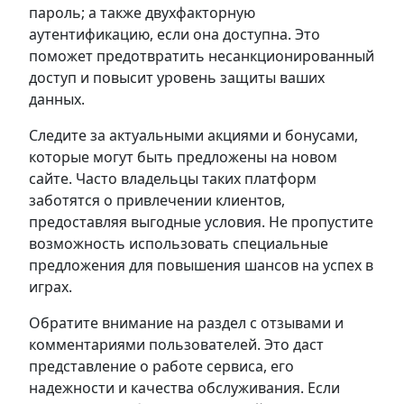
пароль; а также двухфакторную
аутентификацию, если она доступна. Это
поможет предотвратить несанкционированный
доступ и повысит уровень защиты ваших
данных.
Следите за актуальными акциями и бонусами,
которые могут быть предложены на новом
сайте. Часто владельцы таких платформ
заботятся о привлечении клиентов,
предоставляя выгодные условия. Не пропустите
возможность использовать специальные
предложения для повышения шансов на успех в
играх.
Обратите внимание на раздел с отзывами и
комментариями пользователей. Это даст
представление о работе сервиса, его
надежности и качества обслуживания. Если