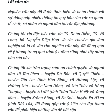
Lời cảm ơn
Nghiên cứu này đã được thực hiện và hoàn thành với
sự đóng góp nhiều thông tin quý báu của các cơ quan,
tổ chức, cá nhân và người dân tại các địa phương
.
Chúng tôi xin đặc biệt cảm ơn TS. Đoàn Diễm, TS. Vũ
Long, bà Nguyễn Điệp Hoa, là các chuyên gia lâm
nghiệp và là cố vấn cho nghiên cứu này, đã đóng góp
về ý tưởng trong quá trình ý tưởng cũng như xây dựng
báo cáo này.
Chúng tôi xin trân trọng cảm ơn chính quyền và người
dân xã Tân Pheo – huyện Đà Bắc, xã Quyết Chiến –
huyện Tân Lạc (tỉnh Hòa Bình); xã Hương Lộc, xã
Hương Sơn – huyện Nam Đông, xã Sơn Thủy, xã Hồng
Thượng – huyện A Lưới (tỉnh Thừa Thiên Huế); xã Yang
Mao – huyện Krông Bông, xã Ea Sol – huyện Ea H’Leo
(tỉnh Đăk Lăk) đã đóng góp các ý kiến cho đợt tham
vấn để phát hiện những vấn đề bất cập.