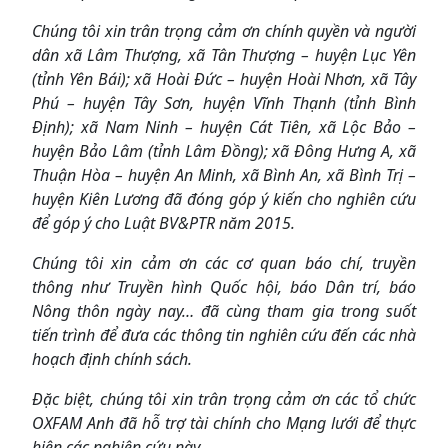
Chúng tôi xin trân trọng cảm ơn chính quyền và người
dân xã Lâm Thượng, xã Tân Thượng – huyện Lục Yên
(tỉnh Yên Bái); xã Hoài Đức – huyện Hoài Nhơn, xã Tây
Phú – huyện Tây Sơn, huyện Vĩnh Thạnh (tỉnh Bình
Định); xã Nam Ninh – huyện Cát Tiên, xã Lộc Bảo –
huyện Bảo Lâm (tỉnh Lâm Đồng); xã Đông Hưng A, xã
Thuận Hòa – huyện An Minh, xã Bình An, xã Bình Trị –
huyện Kiên Lương đã đóng góp ý kiến cho nghiên cứu
để góp ý cho Luật BV&PTR năm 2015.
Chúng tôi xin cảm ơn các cơ quan báo chí, truyền
thông như Truyền hình Quốc hội, báo Dân trí, báo
Nông thôn ngày nay… đã cùng tham gia trong suốt
tiến trình để đưa các thông tin nghiên cứu đến các nhà
hoạch định chính sách.
Đặc biệt, chúng tôi xin trân trọng cảm ơn các tổ chức
OXFAM Anh đã hỗ trợ tài chính cho Mạng lưới để thực
hiện các nghiên cứu này.