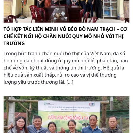
TỔ HỢP TÁC LIÊN MINH VỖ BÉO BÒ NAM TRẠCH – CƠ
CHẾ KẾT NỐI HỘ CHĂN NUÔI QUY MÔ NHỎ VỚI THỊ
TRƯỜNG
Trong bức tranh chăn nuôi bò thịt của Việt Nam, đa số
hộ nông dân hoạt động ở quy mô nhỏ lẻ, phân tán, hạn
chế về vốn, kỹ thuật và thông tin thị trường. Hệ quả là
hiệu quả sản xuất thấp, rủi ro cao và vị thế thương
lượng yếu trước thương lái. […]