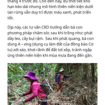
tháng 4 trước đó. Cho đến nay, dù thời tiết khô
hạn kéo dài nhưng mô hình thiên niên kiện dưới
tán rừng vẫn duy trì được màu xanh, phát triển
tốt.
Dịp này, các tư vấn CRD hướng dẫn bà con
phương pháp chăm sóc sau khi trồng như: phát
dây leo, cây bụi rậm. Sau khi phát quang, bà con
dùng A – ving (dụng cụ làm đất của đồng bào Cơ
tu) xới xáo, khơi rãnh để đất tơi xốp, tránh ngập
úng thiên niên kiện khi mùa mưa đang đến gần.