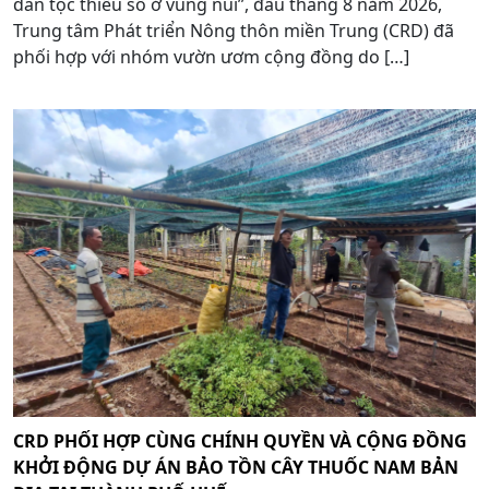
dân tộc thiểu số ở vùng núi”, đầu tháng 8 năm 2026,
Trung tâm Phát triển Nông thôn miền Trung (CRD) đã
phối hợp với nhóm vườn ươm cộng đồng do […]
CRD PHỐI HỢP CÙNG CHÍNH QUYỀN VÀ CỘNG ĐỒNG
KHỞI ĐỘNG DỰ ÁN BẢO TỒN CÂY THUỐC NAM BẢN