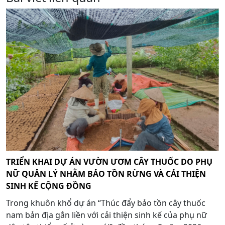
TRIỂN KHAI DỰ ÁN VƯỜN ƯƠM CÂY THUỐC DO PHỤ
NỮ QUẢN LÝ NHẰM BẢO TỒN RỪNG VÀ CẢI THIỆN
SINH KẾ CỘNG ĐỒNG
Trong khuôn khổ dự án “Thúc đẩy bảo tồn cây thuốc
nam bản địa gắn liền với cải thiện sinh kế của phụ nữ