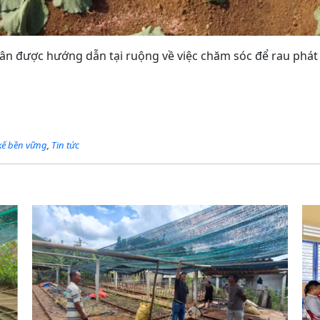
ân được hướng dẫn tại ruộng về việc chăm sóc để rau phát t
 kế bền vững
,
Tin tức