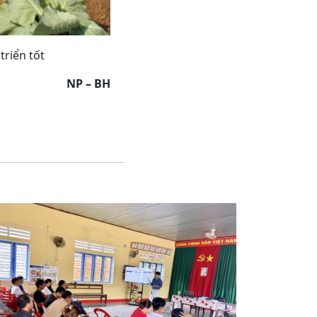
riển tốt
NP – BH