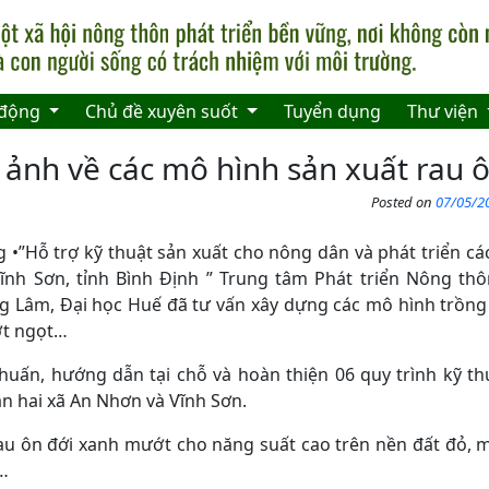
 động
Chủ đề xuyên suốt
Tuyển dụng
Thư viện
 ảnh về các mô hình sản xuất rau ô
Posted on
07/05/20
•”Hỗ trợ kỹ thuật sản xuất cho nông dân và phát triển các
ĩnh Sơn, tỉnh Bình Định ” Trung tâm Phát triển Nông th
 Lâm, Đại học Huế đã tư vấn xây dựng các mô hình trồng
 ớt ngọt…
 huấn, hướng dẫn tại chỗ và hoàn thiện 06 quy trình kỹ th
n hai xã An Nhơn và Vĩnh Sơn.
u ôn đới xanh mướt cho năng suất cao trên nền đất đỏ, 
…