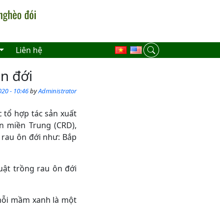
Liên hệ
n đới
20 - 10:46
by
Administrator
 tổ hợp tác sản xuất
ôn miền Trung (CRD),
 rau ôn đới như: Bắp
uật trồng rau ôn đới
mỗi mầm xanh là một