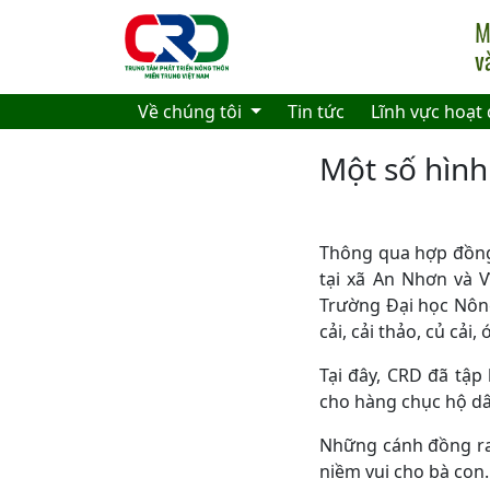
Skip to main content
Về chúng tôi
Tin tức
Lĩnh vực hoạt
Một số hình
Thông qua hợp đồng 
tại xã An Nhơn và V
Trường Đại học Nông
cải, cải thảo, củ cải,
Tại đây, CRD đã tập
ch
o hàng chục hộ dâ
Những cánh đồng ra
niềm vui cho bà con