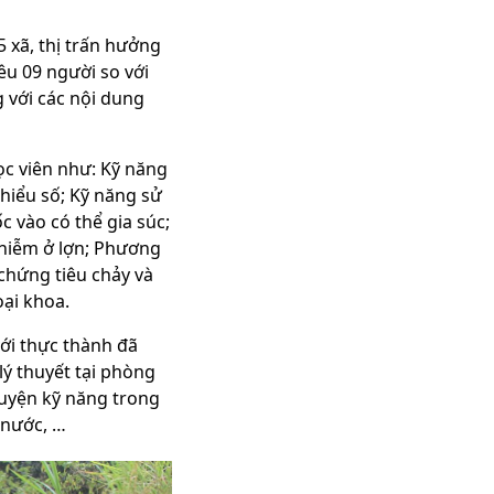
5 xã, thị trấn hưởng
iêu 09 người so với
 với các nội dung
ọc viên như: Kỹ năng
hiểu số; Kỹ năng sử
 vào có thể gia súc;
nhiễm ở lợn; Phương
chứng tiêu chảy và
oại khoa.
ới thực thành đã
lý thuyết tại phòng
luyện kỹ năng trong
 nước, …