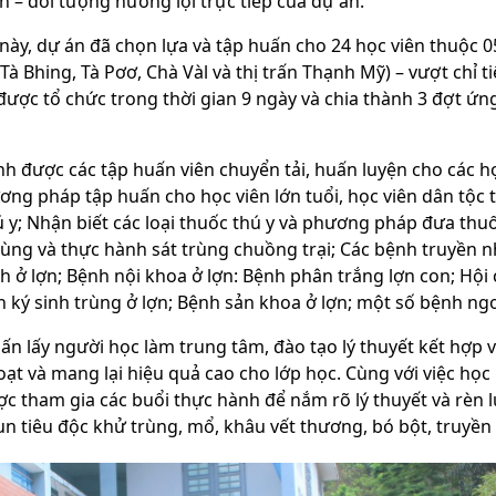
 – đối tượng hưởng lợi trực tiếp của dự án.
này, dự án đã chọn lựa và tập huấn cho 24 học viên thuộc 0
 Tà Bhing, Tà Pơơ, Chà Vàl và thị trấn Thạnh Mỹ) – vượt chỉ t
ược tổ chức trong thời gian 9 ngày và chia thành 3 đợt ứng
h được các tập huấn viên chuyển tải, huấn luyện cho các h
ng pháp tập huấn cho học viên lớn tuổi, học viên dân tộc t
y; Nhận biết các loại thuốc thú y và phương pháp đưa thuốc
rùng và thực hành sát trùng chuồng trại; Các bệnh truyền 
 ở lợn; Bệnh nội khoa ở lợn: Bệnh phân trắng lợn con; Hội 
 ký sinh trùng ở lợn; Bệnh sản khoa ở lợn; một số bệnh ng
n lấy người học làm trung tâm, đào tạo lý thuyết kết hợp v
ạt và mang lại hiệu quả cao cho lớp học. Cùng với việc học 
ợc tham gia các buổi thực hành để nắm rõ lý thuyết và rèn 
n tiêu độc khử trùng, mổ, khâu vết thương, bó bột, truyền