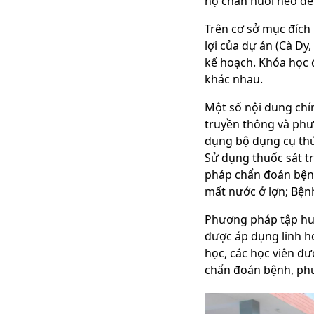
hộ chăn nuôi heo đen
Trên cơ sở mục đích 
lợi của dự án (Cà Dy,
kế hoạch. Khóa học đ
khác nhau.
Một số nội dung chín
truyền thông và phươ
dụng bộ dụng cụ thú 
Sử dụng thuốc sát t
pháp chẩn đoán bệnh
mất nước ở lợn; Bệnh
Phương pháp tập huấ
được áp dụng linh ho
học, các học viên đư
chẩn đoán bệnh, phu