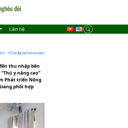
Liên hệ
21 - 15:54
by
Administrator
 đến thu nhập bền
 “Thú y nâng cao”
âm Phát triển Nông
Giang phối hợp