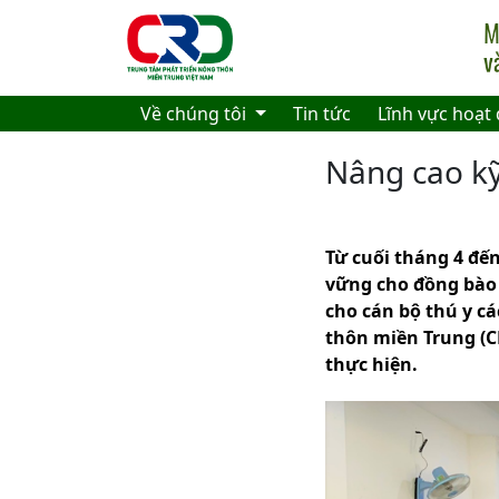
Skip to main content
Về chúng tôi
Tin tức
Lĩnh vực hoạt
Nâng cao kỹ
Từ cuối tháng 4 đế
vững cho đồng bào 
cho cán bộ thú y c
thôn miền Trung (
thực hiện.