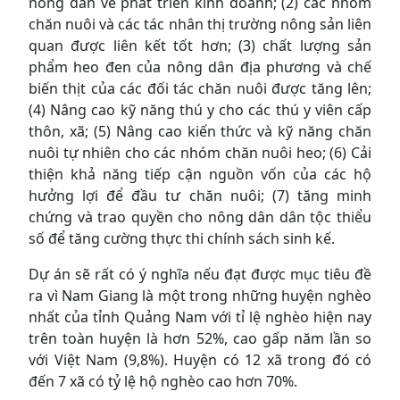
nông dân về phát triển kinh doanh; (2) các nhóm
chăn nuôi và các tác nhân thị trường nông sản liên
quan được liên kết tốt hơn; (3) chất lượng sản
phẩm heo đen của nông dân địa phương và chế
biến thịt của các đối tác chăn nuôi được tăng lên;
(4) Nâng cao kỹ năng thú y cho các thú y viên cấp
thôn, xã; (5) Nâng cao kiến thức và kỹ năng chăn
nuôi tự nhiên cho các nhóm chăn nuôi heo; (6) Cải
thiện khả năng tiếp cận nguồn vốn của các hộ
hưởng lợi để đầu tư chăn nuôi; (7) tăng minh
chứng và trao quyền cho nông dân dân tộc thiểu
số để tăng cường thực thi chính sách sinh kế.
Dự án sẽ rất có ý nghĩa nếu đạt được mục tiêu đề
ra vì Nam Giang là một trong những huyện nghèo
nhất của tỉnh Quảng Nam với tỉ lệ nghèo hiện nay
trên toàn huyện là hơn 52%, cao gấp năm lần so
với Việt Nam (9,8%). Huyện có 12 xã trong đó có
đến 7 xã có tỷ lệ hộ nghèo cao hơn 70%.