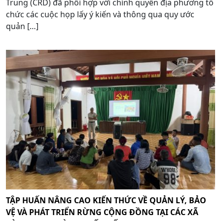
Trung (CRD) đã phối hợp với chính quyền địa phương tổ
chức các cuộc họp lấy ý kiến và thông qua quy ước
quản […]
TẬP HUẤN NÂNG CAO KIẾN THỨC VỀ QUẢN LÝ, BẢO
VỆ VÀ PHÁT TRIỂN RỪNG CỘNG ĐỒNG TẠI CÁC XÃ