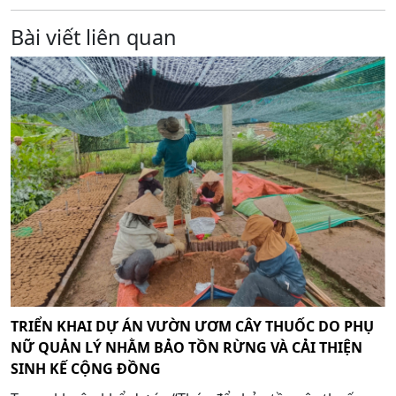
Bài viết liên quan
TRIỂN KHAI DỰ ÁN VƯỜN ƯƠM CÂY THUỐC DO PHỤ
NỮ QUẢN LÝ NHẰM BẢO TỒN RỪNG VÀ CẢI THIỆN
SINH KẾ CỘNG ĐỒNG