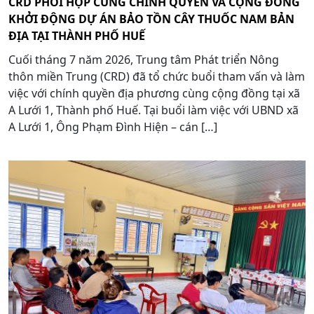
CRD PHỐI HỢP CÙNG CHÍNH QUYỀN VÀ CỘNG ĐỒNG
KHỞI ĐỘNG DỰ ÁN BẢO TỒN CÂY THUỐC NAM BẢN
ĐỊA TẠI THÀNH PHỐ HUẾ
Cuối tháng 7 năm 2026, Trung tâm Phát triển Nông
thôn miền Trung (CRD) đã tổ chức buổi tham vấn và làm
việc với chính quyền địa phương cùng cộng đồng tại xã
A Lưới 1, Thành phố Huế. Tại buổi làm việc với UBND xã
A Lưới 1, Ông Phạm Đình Hiện – cán […]