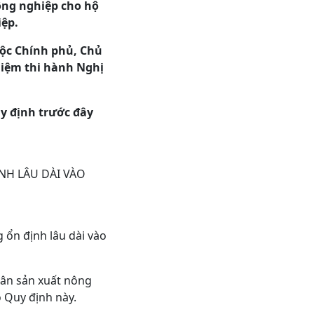
ông nghiệp cho hộ
iệp.
uộc Chính phủ, Chủ
hiệm thi hành Nghị
uy định trước đây
NH LÂU DÀI VÀO
 ổn định lâu dài vào
hân sản xuất nông
o Quy định này.