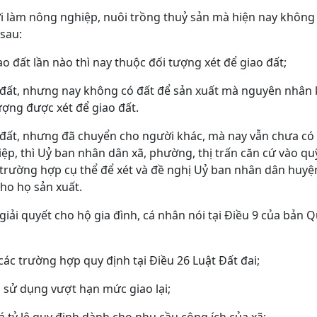
làm nông nghiệp, nuôi trồng thuỷ sản mà hiện nay không 
sau:
o đất lần nào thì nay thuộc đối tượng xét để giao đất;
 đất, nhưng nay không có đất để sản xuất mà nguyên nhân 
ượng được xét để giao đất.
 đất, nhưng đã chuyển cho người khác, mà nay vẫn chưa c
p, thì Uỷ ban nhân dân xã, phường, thị trấn căn cứ vào quỹ
trường hợp cụ thể để xét và đề nghị Uỷ ban nhân dân huyện
cho họ sản xuất.
iải quyết cho hộ gia đình, cá nhân nói tại Điều 9 của bản Q
 các trường hợp quy định tại Điều 26 Luật Đất đai;
h sử dụng vượt hạn mức giao lại;