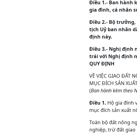
Điều 1.- Ban hành 
gia đình, cá nhân 
Điều 2.- Bộ trưởng
tịch Uỷ ban nhân d
định này.
Điều 3.- Nghị định
trái với Nghị định 
QUY ĐỊNH
VỀ VIỆC GIAO ĐẤT 
MỤC ĐÍCH SẢN XUẤ
(
Ban hành kèm theo Ng
Điều 1.
Hộ gia đình 
mục đích sản xuất n
Toàn bộ đất nông ng
nghiệp, trừ đất giao