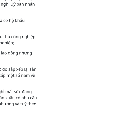
ề nghị Uỷ ban nhân
a có hộ khẩu
ểu thủ công nghiệp
 nghiệp;
i lao động nhưng
 do sắp xếp lại sản
 cấp một số năm về
ghỉ mất sức đang
ản xuất, có nhu cầu
 phương và tuỳ theo