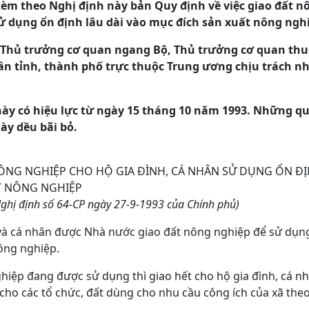
kèm theo Nghị định này bản Quy định về việc giao đất n
sử dụng ổn định lâu dài vào mục đích sản xuất nông ngh
, Thủ trưởng cơ quan ngang Bộ, Thủ trưởng cơ quan th
ân tỉnh, thành phố trực thuộc Trung ương chịu trách n
 này có hiệu lực từ ngày 15 tháng 10 năm 1993. Những q
này dều bãi bỏ.
NÔNG NGHIỆP CHO HỘ GIA ĐÌNH, CÁ NHÂN SỬ DỤNG ỔN ĐỊ
T NÔNG NGHIỆP
hị định số 64-CP ngày 27-9-1993 của Chính phủ)
và cá nhân được Nhà nước giao đất nông nghiệp để sử dụng
ông nghiệp.
hiệp đang được sử dụng thì giao hết cho hộ gia đình, cá n
 cho các tổ chức, đất dùng cho nhu cầu công ích của xã the