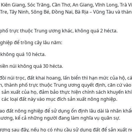
, Kiên Giang, Sóc Trăng, Cần Thơ, An Giang, Vĩnh Long, Trà 
Tre, Tây Ninh, Sông Bé, Đồng Nai, Bà Rịa – Vũng Tàu và thà
h phố trực thuộc Trung ương khác, không quá 2 hécta.
nghiệp để trồng cây lâu năm:
 không quá 10 hécta.
miền núi không quá 30 hécta.
, đồi núi trọc, đất khai hoang, lấn biển thì hạn mức của hộ,
h, thành phố trực thuộc Trung ương quyết định, căn cứ vào 
sản xuất của họ, đảm bảo thực hiện chính sách khuyến khíc
 các loại đất này vào mục đích sản xuất nông nghiệp.
ao đất nông nghiệp để sử dụng ổn định lâu dài là nhân kh
phương, kể cả những người đang làm nghĩa vụ quân sự.
ợng sau đây, nếu họ có nhu cầu sử dụng đất để sản xuất n