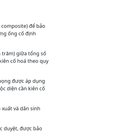
g, composite) để bảo
ng ống cố định
n trăm) giữa tổng số
iên cố hoá theo quy
 bọng được áp dụng
ộc diện cần kiên cố
 xuất và dân sinh
ợc duyệt, được bảo