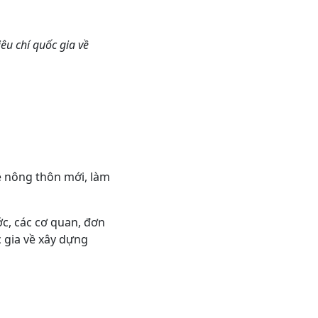
êu chí quốc gia về
về nông thôn mới, làm
ớc, các cơ quan, đơn
c gia về xây dựng