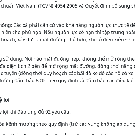
u chuẩn Việt Nam (TCVN) 4054:2005 và Quyết định bổ sung
hông: Các xã phải căn cứ vào khả năng nguồn lực thực tế để
ực hiện cho phù hợp. Nếu nguồn lực có hạn thì tập trung h
hoạch, xây dựng mặt đường nhỏ hơn, khi có điều kiện sẽ t
g sử dụng: Nơi nào mặt đường hẹp, không thể mở rộng theo
i đa diện tích 2 bên để mở rộng mặt đường, đồng thời nâng 
ọc tuyến (đồng thời quy hoạch các bãi đỗ xe để các hộ có xe 
đường đảm bảo 80% theo quy định và đảm bảo các điều kiện t
ỷ lợi
ủy lợi khi đáp ứng đủ 02 yêu cầu:
 hóa kênh mương theo quy định (trừ các vùng không áp dụng