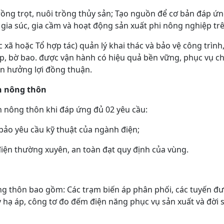
trồng trọt, nuôi trồng thủy sản; Tạo nguồn để cơ bản đáp ứ
 gia súc, gia cầm và hoạt động sản xuất phi nông nghiệp trê
c xã hoặc Tổ hợp tác) quản lý khai thác và bảo vệ công trìn
p, bờ bao. được vận hành có hiệu quả bền vững, phục vụ cho
n hưởng lợi đồng thuận.
ện nông thôn
iện nông thôn khi đáp ứng đủ 02 yêu cầu:
bảo yêu cầu kỹ thuật của ngành điện;
điện thường xuyên, an toàn đạt quy định của vùng.
ng thôn bao gồm: Các trạm biến áp phân phối, các tuyến đư
 hạ áp, công tơ đo đếm điện năng phục vụ sản xuất và đời