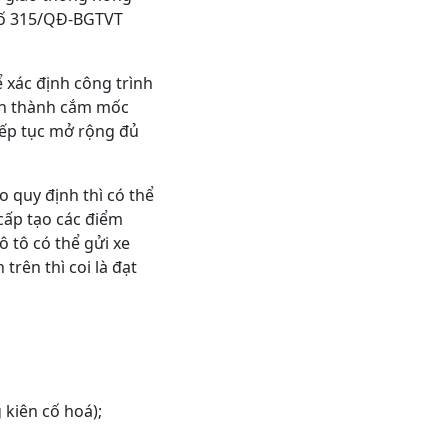
 số 315/QĐ-BGTVT
 xác định công trình
oàn thành cắm mốc
iếp tục mở rộng đủ
 quy định thì có thể
cấp tạo các điểm
ô tô có thể gửi xe
rên thì coi là đạt
 kiên cố hoá);