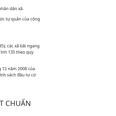
nhân dân xã.
chức tự quản của cộng
35); các xã bãi ngang
rình 135 theo quy
g 12 năm 2008 của
ính sách đầu tư cơ
ẠT CHUẨN