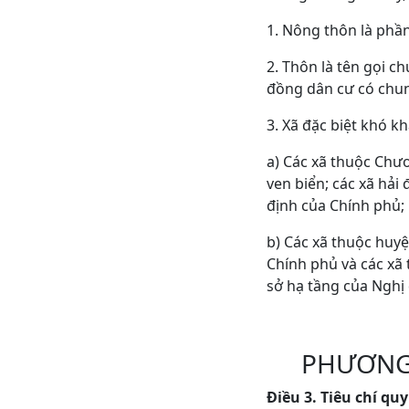
1. Nông thôn là phần
2. Thôn là tên gọi c
đồng dân cư có chun
3. Xã đặc biệt khó k
a) Các xã thuộc Chươ
ven biển; các xã hải
định của Chính phủ;
b) Các xã thuộc huy
Chính phủ và các xã
sở hạ tầng của Nghị
PHƯƠNG 
Điều 3. Tiêu chí
q
uy