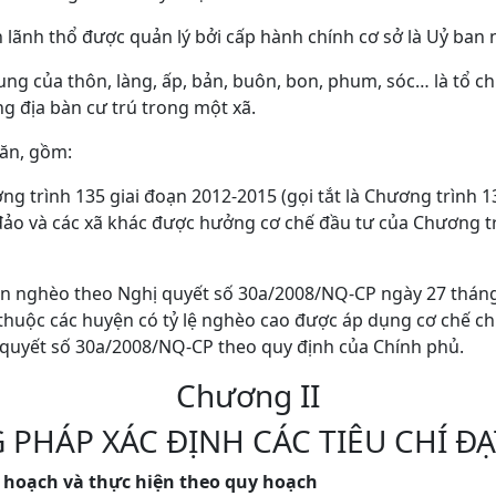
 lãnh thổ được quản lý bởi cấp hành chính cơ sở là Uỷ ban 
hung của thôn, làng, ấp, bản, buôn, bon, phum, sóc… là tổ 
g địa bàn cư trú trong một xã.
hăn, gồm:
ng trình 135 giai đoạn 2012-2015 (gọi tắt là Chương trình 1
 đảo và các xã khác được hưởng cơ chế đầu tư của Chương t
ện nghèo theo Nghị quyết số 30a/2008/NQ-CP ngày 27 thán
 thuộc các huyện có tỷ lệ nghèo cao được áp dụng cơ chế ch
 quyết số 30a/2008/NQ-CP theo quy định của Chính phủ.
Chương II
PHÁP XÁC ĐỊNH CÁC TIÊU CHÍ Đ
 hoạch và thực hiện theo quy hoạch