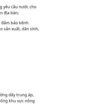
ng yêu cầu nước cho
n địa bàn;
h, đảm bảo kênh
 sản xuất, dân sinh,
ờng dây trung áp,
 sống khu vực nông