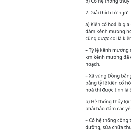
b) Có hệ thống thủy 
2. Giải thích từ ngữ
a) Kiên cố hoá là gi
đảm kênh mương hoạ
cũng được coi là kiê
– Tỷ lệ kênh mương d
km kênh mương đã đ
hoạch.
– Xã vùng Đồng bằn
bằng tỷ lệ kiên cố 
hoá thì được tính là 
b) Hệ thống thủy lợi
phải bảo đảm các yê
– Có hệ thống công t
dưỡng, sửa chữa thư