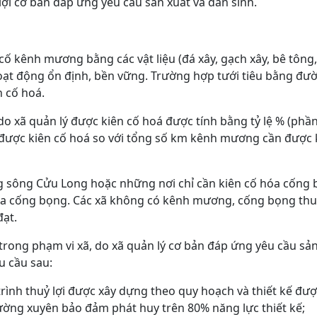
lợi cơ bản đáp ứng yêu cầu sản xuất và dân sinh.
a cố kênh mương bằng các vật liệu (đá xây, gạch xây, bê tôn
t động ổn định, bền vững. Trường hợp tưới tiêu bằng đườ
n cố hoá.
o xã quản lý được kiên cố hoá được tính bằng tỷ lệ % (phầ
ược kiên cố hoá so với tổng số km kênh mương cần được k
g sông Cửu Long hoặc những nơi chỉ cần kiên cố hóa cống
hóa cống bọng. Các xã không có kênh mương, cống bọng thu
đạt.
 trong phạm vi xã, do xã quản lý cơ bản đáp ứng yêu cầu sản
u cầu sau:
rình thuỷ lợi được xây dựng theo quy hoạch và thiết kế đư
ờng xuyên bảo đảm phát huy trên 80% năng lực thiết kế;