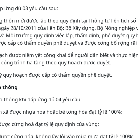
đáp ứng đủ 03 yêu cầu sau:
 thôn mới được lập theo quy định tại Thông tư liên tịch số
 28/10/2011 của liên Bộ: Bộ Xây dựng, Bộ Nông nghiệp v
và Môi trường quy định việc lập, thẩm định, phê duyệt quy
ợc cấp có thẩm quyền phê duyệt và được công bố rộng rãi t
ạch được niêm yết công khai để người dân biết và thực hiện
c công trình hạ tầng theo quy hoạch được duyệt.
lý quy hoạch được cấp có thẩm quyền phê duyệt.
ao thông
iao thông khi đáp ứng đủ 04 yêu cầu:
ên xã được nhựa hóa hoặc bê tông hóa đạt tỷ lệ 100%;
được cứng hoá đạt tỷ lệ quy định của vùng;
ược cứng hóa, không lầy lội vào mùa mưa đạt tỷ lệ 100%;