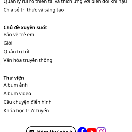
Quản lý rủi ro thiên tai và thích ứng với biến đổi khí hậu
Chia sẻ tri thức và sáng tạo
Chủ đề xuyên suốt
Bảo vệ trẻ em
Giới
Quản trị tốt
Văn hóa truyền thống
Thư viện
Album ảnh
Album video
Câu chuyện điển hình
Khóa học trực tuyến
Hòm thư góp ý