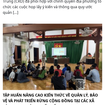
Trung (CRD) đã phối hợp với chính quyền địa phương tổ
chức các cuộc họp lấy ý kiến và thông qua quy ước
quản […]
TẬP HUẤN NÂNG CAO KIẾN THỨC VỀ QUẢN LÝ, BẢO
VỆ VÀ PHÁT TRIỂN RỪNG CỘNG ĐỒNG TẠI CÁC XÃ