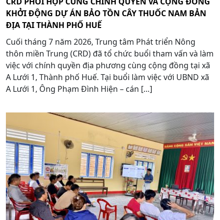
CRD PHỐI HỢP CÙNG CHÍNH QUYỀN VÀ CỘNG ĐỒNG
KHỞI ĐỘNG DỰ ÁN BẢO TỒN CÂY THUỐC NAM BẢN
ĐỊA TẠI THÀNH PHỐ HUẾ
Cuối tháng 7 năm 2026, Trung tâm Phát triển Nông
thôn miền Trung (CRD) đã tổ chức buổi tham vấn và làm
việc với chính quyền địa phương cùng cộng đồng tại xã
A Lưới 1, Thành phố Huế. Tại buổi làm việc với UBND xã
A Lưới 1, Ông Phạm Đình Hiện – cán […]