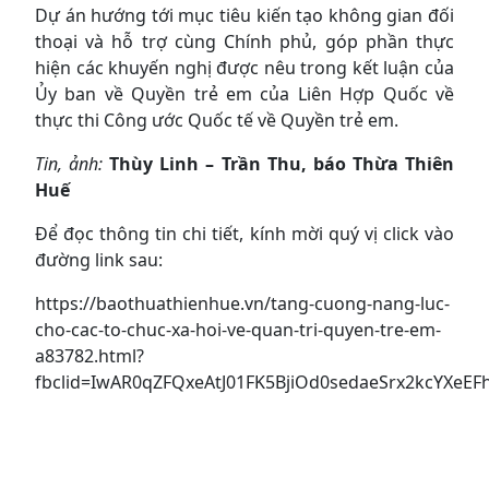
Dự án hướng tới mục tiêu kiến tạo không gian đối
thoại và hỗ trợ cùng Chính phủ, góp phần thực
hiện các khuyến nghị được nêu trong kết luận của
Ủy ban về Quyền trẻ em của Liên Hợp Quốc về
thực thi Công ước Quốc tế về Quyền trẻ em.
Tin, ảnh:
Thùy Linh – Trần Thu, báo Thừa Thiên
Huế
Để đọc thông tin chi tiết, kính mời quý vị click vào
đường link sau:
https://baothuathienhue.vn/tang-cuong-nang-luc-
cho-cac-to-chuc-xa-hoi-ve-quan-tri-quyen-tre-em-
a83782.html?
fbclid=IwAR0qZFQxeAtJ01FK5BjiOd0sedaeSrx2kcYXe