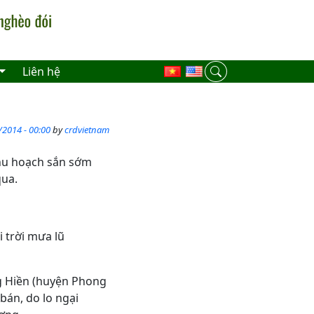
Liên hệ
/2014 - 00:00
by
crdvietnam
hu hoạch sắn sớm
qua.
 trời mưa lũ
g Hiền (huyện Phong
bán, do lo ngại