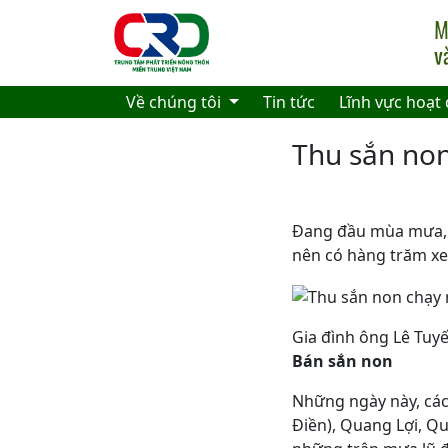
Skip to main content
Về chúng tôi
Tin tức
Lĩnh vực hoạt
Thu sắn no
Đang đầu mùa mưa, 
nên có hàng trăm xe
Gia đình ông Lê Tuy
Bán sắn non
Những ngày này, các
Điền), Quang Lợi, Q