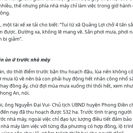
nhiều, thế nhưng phía nhà máy chỉ làm việc trong giờ hành 
đông.
ột tài xế xe tải cho biết: “Tui từ xã Quảng Lợi chở 4 tấn sắ
n được. Đường xa, không lẽ mang về. Sắn phơi mưa, phơi 
 bị giảm”.
ắn ùn ứ trước nhà máy
n, do thời điểm trước bận thu hoạch đậu, lúa nên không có
ợ mưa lũ về nên bà con phải huy động hết nhân công nhổ s
ay đồng ấy, chứ đợi mùa mưa xuống thì thối hết, xem như t
hong An, nói.
tôi, ông Nguyễn Đại Vui- Chủ tịch UBND huyện Phong Điền c
, đến nay đã thu hoạch được 532 ha. Trước tình trạng người
ớc nhà máy, ngoài việc chỉ đạo lực lượng điều tiết đảm bảo
 nhà máy làm việc với từng địa phương có hợp đồng, lộ trìn