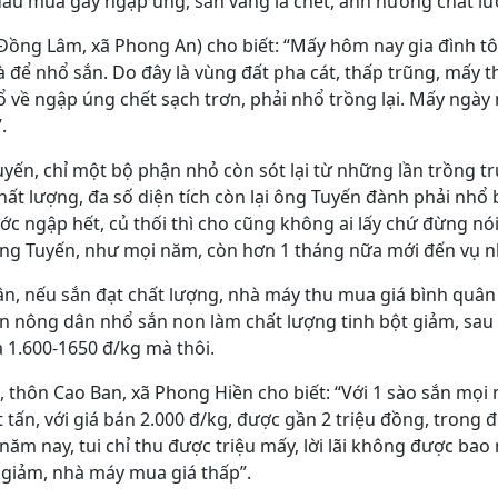
ầu mùa gây ngập úng, sắn vàng lá chết, ảnh hưởng chất lư
Đồng Lâm, xã Phong An) cho biết: “Mấy hôm nay gia đình tô
để nhổ sắn. Do đây là vùng đất pha cát, thấp trũng, mấy th
 về ngập úng chết sạch trơn, phải nhổ trồng lại. Mấy ngày 
.
uyến, chỉ một bộ phận nhỏ còn sót lại từ những lần trồng t
chất lượng, đa số diện tích còn lại ông Tuyến đành phải nhổ 
c ngập hết, củ thối thì cho cũng không ai lấy chứ đừng nó
ng Tuyến, như mọi năm, còn hơn 1 tháng nữa mới đến vụ n
n, nếu sắn đạt chất lượng, nhà máy thu mua giá bình quân 
on nông dân nhổ sắn non làm chất lượng tinh bột giảm, sau 
 1.600-1650 đ/kg mà thôi.
 thôn Cao Ban, xã Phong Hiền cho biết: “Với 1 sào sắn mọi 
tấn, với giá bán 2.000 đ/kg, được gần 2 triệu đồng, trong đ
 năm nay, tui chỉ thu được triệu mấy, lời lãi không được ba
 giảm, nhà máy mua giá thấp”.