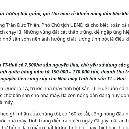
ất lượng bột giảm, giá thu mua rẻ khiến nông dân khó kh
ng Trần Đức Thiện, Phó Chủ tịch UBND xã cho biết, toàn xã 
tích chạy lũ. Những vùng đất cát thấp trũng, dễ ngập úng h
 nhổ sắn sớm nên ảnh hưởng chất lượng tinh bột là điều k
h TT-Huế có 7.500ha sắn nguyên liệu, chủ yếu sử dụng các
ình quân hàng năm từ 150.000 – 170.000 tấn, doanh thu tr
nguyên liệu cung cấp cho Nhà máy Tinh bột sắn TT – Huế.
 Quốc lộ 1A, trước nhà máy tinh bột sắn TT- Huế luôn có hà
c chờ bán sắn cho nhà máy. Bà con nông dân đang huy độ
à máy.
theo ghi nhận của chúng tôi, có 160 xe tải, công nông đậu 
ước nhà máy. Tình trạng diễn ra nhiều ngày đã gây mất an t
hư hỏng, làm giảm chất lượng tinh bột, gây thiệt hại cho 