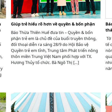
n
Giúp trẻ hiểu rõ hơn về quyền & bổn phận
Báo
ả
thá
Báo Thừa Thiên Huế đưa tin – Quyền & bổn
phận trẻ em là chủ đề của buổi truyền thông,
Tờ 
ố
đối thoại diễn ra sáng 28/9 do Hội Bảo vệ
tế 
Quyền trẻ em tỉnh, Trung tâm Phát triển nông
nón
m,
thôn miền Trung Việt Nam phối hợp với TX.
qua
Hương Thủy tổ chức. Bà Ngô Thị […]
nhi
Ủy
năm
g