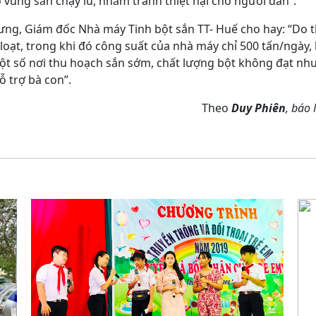
 vùng sắn chạy lũ, nhằm tránh thiệt hại cho người dân”.
g, Giám đốc Nhà máy Tinh bột sắn TT- Huế cho hay: “Do t
oạt, trong khi đó công suất của nhà máy chỉ 500 tấn/ngày,
ột số nơi thu hoạch sắn sớm, chất lượng bột không đạt nh
ỗ trợ bà con”.
Theo
Duy Phiên
, báo