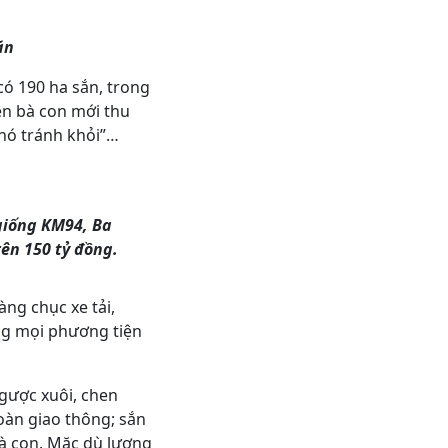
ăn
có 190 ha sắn, trong
iện bà con mới thu
hó tránh khỏi”…
 giống KM94, Ba
ên 150 tỷ đồng.
ng chục xe tải,
ng mọi phương tiện
ngược xuôi, chen
oàn giao thông; sắn
bà con. Mặc dù lượng