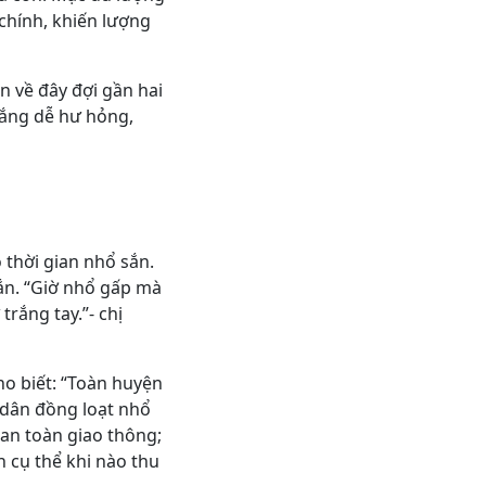
chính, khiến lượng
n về đây đợi gần hai
nắng dễ hư hỏng,
 thời gian nhổ sắn.
ắn. “Giờ nhổ gấp mà
rắng tay.”- chị
ho biết: “Toàn huyện
 dân đồng loạt nhổ
 an toàn giao thông;
h cụ thể khi nào thu