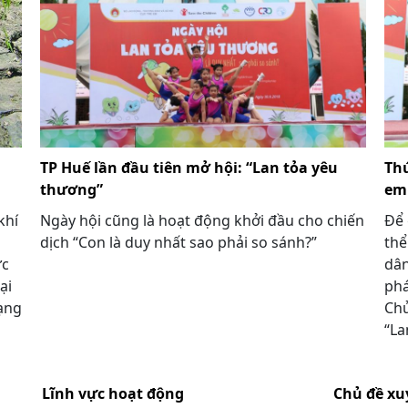
TP Huế lần đầu tiên mở hội: “Lan tỏa yêu
Thú
thương”
em
khí
Ngày hội cũng là hoạt động khởi đầu cho chiến
Để 
dịch “Con là duy nhất sao phải so sánh?”
thể
ực
dân
ại
phá
ạng
Chủ
“La
Lĩnh vực hoạt động
Chủ đề xu