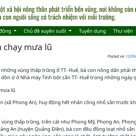
 động
Chủ đề xuyên suốt
Tuyển dụng
Thư viện
n chạy mưa lũ
Posted on
12/09
những vùng thấp trũng ở TT- Huế, bà con nông dân phải t
 dồn ứ ở Nhà máy Tinh bột sắn TT- Huế trong những ngày 
ến (xã Phong An), huy động hết nhân công nhổ sắn trước khi
 vùng thấp trũng, trên cát như Phong Mỹ, Phong An, Phon
uảng An (huyện Quảng Điền), bà con đều đồng loạt nhổ sắn 