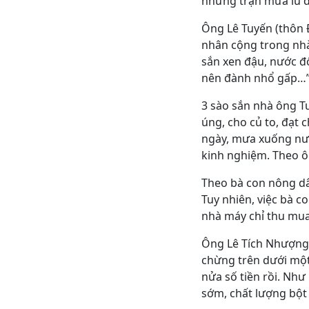
những trận mưa lũ đ
Ông Lê Tuyến (thôn 
nhân cộng trong nhà 
sắn xen đậu, nước đổ
nên đành nhổ gấp…”
3 sào sắn nhà ông T
úng, cho củ to, đạt 
ngày, mưa xuống nướ
kinh nghiệm. Theo ô
Theo bà con nông dâ
Tuy nhiên, việc bà c
nhà máy chỉ thu mua
Ông Lê Tích Nhượng,
chừng trên dưới một 
nửa số tiền rồi. Như
sớm, chất lượng bột