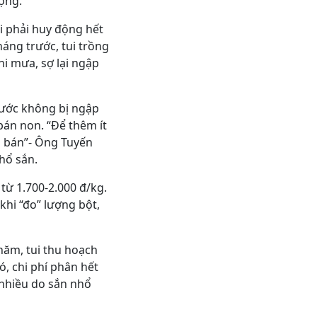
ợng.
i phải huy động hết
áng trước, tui trồng
ni mưa, sợ lại ngập
rước không bị ngập
bán non. “Để thêm ít
i bán”- Ông Tuyến
hổ sắn.
từ 1.700-2.000 đ/kg.
khi “đo” lượng bột,
năm, tui thu hoạch
ó, chi phí phân hết
o nhiều do sắn nhổ