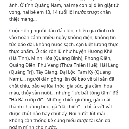
ảnh. Ở tỉnh Quảng Nam, hai mẹ con bị điện giật tử
vong, hai bé em 13, 14 tuổi lội nước trượt chân
thiệt mạng…
Cuộc sống người dân đảo lộn, nhiều gia đình rơi
vào hoàn cảnh nhiều ngày không điện, không tin
tức báo đài, không nước sạch, cạn kiệt lương thực
thực phẩm. Ở các rốn lũ như huyện Hương Khê
(Hà Tĩnh), Minh Hóa (Quảng Bình), Phong Điền,
Quảng Điền, Phú Vang (Thừa Thiên Huế); Hải Lăng
(Quảng Trị), Tây Giang, Đại Lộc, Tam Kỳ (Quảng
Nam),… người dân gồng lên để bảo vệ tài sản đã
chắt chiu, bảo vệ lúa thóc, gia súc, gia cầm, hoa
màu, thủy sản nuôi… nhưng “lực bất tòng tâm” để
“Hà Bá cướp đi”. Những chiếc giường, gác mái
thành chuồng heo, gà “dã chiến”… chỉ là vớt vát
được chút nào hay chút ấy. Nơi nước lút mái
không cần thống kê cũng hiểu được tài sản đã
ngâm mình cho nước.