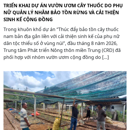
TRIỂN KHAI DỰ ÁN VƯỜN ƯƠM CÂY THUỐC DO PHỤ
NỮ QUẢN LÝ NHẰM BẢO TỒN RỪNG VÀ CẢI THIỆN
SINH KẾ CỘNG ĐỒNG
Trong khuôn khổ dự án “Thúc đẩy bảo tồn cây thuốc
nam bản địa gắn liền với cải thiện sinh kế của phụ nữ
dân tộc thiểu số ở vùng núi”, đầu tháng 8 năm 2026,
Trung tâm Phát triển Nông thôn miền Trung (CRD) đã
phối hợp với nhóm vườn ươm cộng đồng do […]