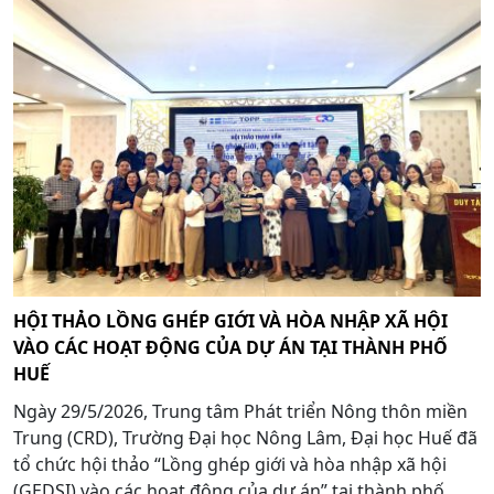
HỘI THẢO LỒNG GHÉP GIỚI VÀ HÒA NHẬP XÃ HỘI
VÀO CÁC HOẠT ĐỘNG CỦA DỰ ÁN TẠI THÀNH PHỐ
HUẾ
Ngày 29/5/2026, Trung tâm Phát triển Nông thôn miền
Trung (CRD), Trường Đại học Nông Lâm, Đại học Huế đã
tổ chức hội thảo “Lồng ghép giới và hòa nhập xã hội
(GEDSI) vào các hoạt động của dự án” tại thành phố