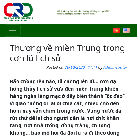
Skip to main content
Thương về miền Trung trong
cơn lũ lịch sử
Posted on
26/10/2020 - 11:11
by
Administrator
Bão chồng lên bão, lũ chồng lên lũ… cơn đại
hồng thủy lịch sử vừa đến miền Trung khiến
hàng ngàn làng mạc ở đây biến thành “ốc đảo”
vì giao thông đi lại bị chia cắt, nhiều chỗ đến
hôm nay vẫn chìm trong nước. Vùng nước đã
rút thứ để lại cho người dân là nơi chít khăn
tang, nơi nhà trống, đồng trắng, chuồng
không… bao mồ hôi đã đội lũ ra đi theo dòng