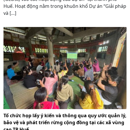
Huế. Hoạt động nằm trong khuôn khổ Dự án “Giải pháp
và […]
Tổ chức họp lấy ý kiến và thông qua quy ước quản lý,
bảo vệ và phát triển rừng cộng đồng tại các xã vùng
cao TP Huế