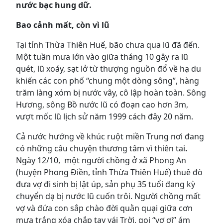
nước bạc hung dữ.
Bao cảnh mất, còn vì lũ
Tại tỉnh Thừa Thiên Huế, bão chưa qua lũ đã đến.
Một tuần mưa lớn vào giữa tháng 10 gây ra lũ
quét, lũ xoáy, sạt lở từ thượng nguồn đổ về hạ du
khiến các con phố “chung một dòng sông”, hàng
trăm làng xóm bị nước vây, cô lập hoàn toàn. Sông
Hương, sông Bồ nước lũ có đoạn cao hơn 3m,
vượt mốc lũ lịch sử năm 1999 cách đây 20 năm.
Cả nước hướng về khúc ruột miền Trung nơi đang
có những câu chuyện thương tâm vì thiên tai
.
Ngày 12/10, một người chồng ở xã Phong An
(huyện Phong Điền, tỉnh Thừa Thiên Huế) thuê đò
đưa vợ đi sinh bị lật úp, sản phụ 35 tuổi đang kỳ
chuyển dạ bị nước lũ cuốn trôi. Người chồng mất
vợ và đứa con sắp chào đời quằn quại giữa cơn
mưa trắng xóa chắp tay vái Trời, gọi “vợ ơi” ám