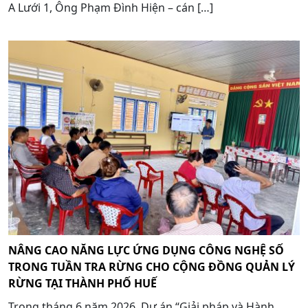
A Lưới 1, Ông Phạm Đình Hiện – cán […]
NÂNG CAO NĂNG LỰC ỨNG DỤNG CÔNG NGHỆ SỐ
TRONG TUẦN TRA RỪNG CHO CỘNG ĐỒNG QUẢN LÝ
RỪNG TẠI THÀNH PHỐ HUẾ
Trong tháng 6 năm 2026, Dự án “Giải pháp và Hành