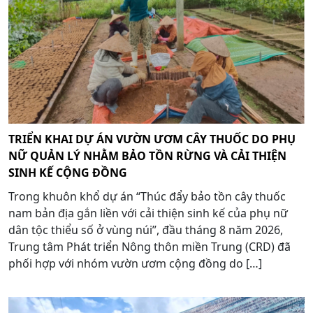
TRIỂN KHAI DỰ ÁN VƯỜN ƯƠM CÂY THUỐC DO PHỤ
NỮ QUẢN LÝ NHẰM BẢO TỒN RỪNG VÀ CẢI THIỆN
SINH KẾ CỘNG ĐỒNG
Trong khuôn khổ dự án “Thúc đẩy bảo tồn cây thuốc
nam bản địa gắn liền với cải thiện sinh kế của phụ nữ
dân tộc thiểu số ở vùng núi”, đầu tháng 8 năm 2026,
Trung tâm Phát triển Nông thôn miền Trung (CRD) đã
phối hợp với nhóm vườn ươm cộng đồng do […]