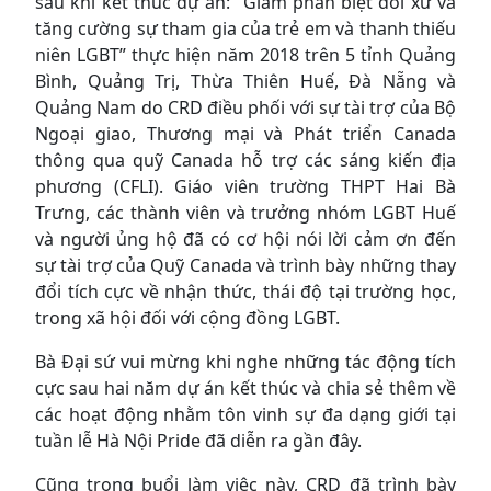
sau khi kết thúc dự án: “Giảm phân biệt đối xử và
tăng cường sự tham gia của trẻ em và thanh thiếu
niên LGBT” thực hiện năm 2018 trên 5 tỉnh Quảng
Bình, Quảng Trị, Thừa Thiên Huế, Đà Nẵng và
Quảng Nam do CRD điều phối với sự tài trợ của Bộ
Ngoại giao, Thương mại và Phát triển Canada
thông qua quỹ Canada hỗ trợ các sáng kiến địa
phương (CFLI). Giáo viên trường THPT Hai Bà
Trưng, các thành viên và trưởng nhóm LGBT Huế
và người ủng hộ đã có cơ hội nói lời cảm ơn đến
sự tài trợ của Quỹ Canada và trình bày những thay
đổi tích cực về nhận thức, thái độ tại trường học,
trong xã hội đối với cộng đồng LGBT.
Bà Đại sứ vui mừng khi nghe những tác động tích
cực sau hai năm dự án kết thúc và chia sẻ thêm về
các hoạt động nhằm tôn vinh sự đa dạng giới tại
tuần lễ Hà Nội Pride đã diễn ra gần đây.
Cũng trong buổi làm việc này, CRD đã trình bày