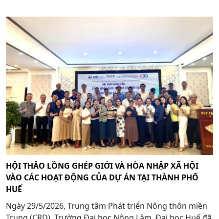
HỘI THẢO LỒNG GHÉP GIỚI VÀ HÒA NHẬP XÃ HỘI
VÀO CÁC HOẠT ĐỘNG CỦA DỰ ÁN TẠI THÀNH PHỐ
HUẾ
Ngày 29/5/2026, Trung tâm Phát triển Nông thôn miền
Trung (CRD), Trường Đại học Nông Lâm, Đại học Huế đã