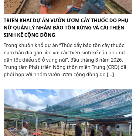
TRIỂN KHAI DỰ ÁN VƯỜN ƯƠM CÂY THUỐC DO PHỤ
NỮ QUẢN LÝ NHẰM BẢO TỒN RỪNG VÀ CẢI THIỆN
SINH KẾ CỘNG ĐỒNG
Trong khuôn khổ dự án “Thúc đẩy bảo tồn cây thuốc
nam bản địa gắn liền với cải thiện sinh kế của phụ nữ
dân tộc thiểu số ở vùng núi”, đầu tháng 8 năm 2026,
Trung tâm Phát triển Nông thôn miền Trung (CRD) đã
phối hợp với nhóm vườn ươm cộng đồng do […]