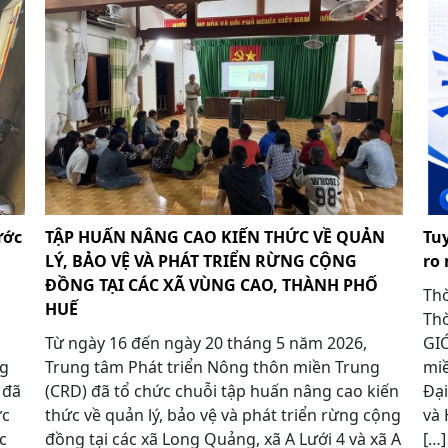
ước
TẬP HUẤN NÂNG CAO KIẾN THỨC VỀ QUẢN
Tu
LÝ, BẢO VỆ VÀ PHÁT TRIỂN RỪNG CỘNG
ro 
ĐỒNG TẠI CÁC XÃ VÙNG CAO, THÀNH PHỐ
Thờ
HUẾ
Thờ
Từ ngày 16 đến ngày 20 tháng 5 năm 2026,
GIỚ
ng
Trung tâm Phát triển Nông thôn miền Trung
miề
 đã
(CRD) đã tổ chức chuỗi tập huấn nâng cao kiến
Đại
ức
thức về quản lý, bảo vệ và phát triển rừng cộng
và 
c
đồng tại các xã Long Quảng, xã A Lưới 4 và xã A
[…]