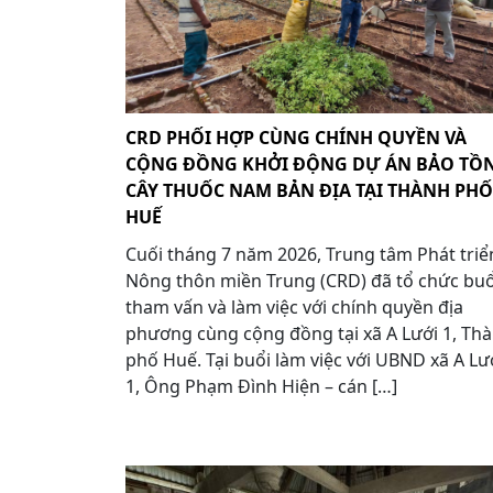
CRD PHỐI HỢP CÙNG CHÍNH QUYỀN VÀ
CỘNG ĐỒNG KHỞI ĐỘNG DỰ ÁN BẢO TỒ
CÂY THUỐC NAM BẢN ĐỊA TẠI THÀNH PHỐ
HUẾ
Cuối tháng 7 năm 2026, Trung tâm Phát triể
Nông thôn miền Trung (CRD) đã tổ chức buổ
tham vấn và làm việc với chính quyền địa
phương cùng cộng đồng tại xã A Lưới 1, Th
phố Huế. Tại buổi làm việc với UBND xã A Lư
1, Ông Phạm Đình Hiện – cán […]