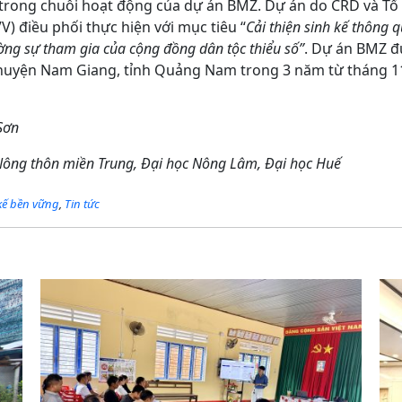
rong chuỗi hoạt động của dự án BMZ. Dự án do CRD và Tổ
V) điều phối thực hiện với mục tiêu “
Cải thiện sinh kế thông q
ường sự tham gia của cộng đồng dân tộc thiểu số”
. Dự án BMZ đư
c huyện Nam Giang, tỉnh Quảng Nam trong 3 năm từ tháng 
Sơn
 Nông thôn miền Trung, Đại học Nông Lâm, Đại học Huế
 kế bền vững
,
Tin tức