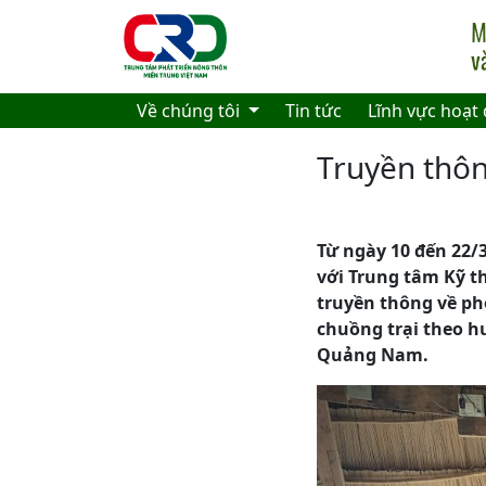
Skip to main content
Về chúng tôi
Tin tức
Lĩnh vực hoạt
Truyền thôn
Từ ngày 10 đến 22/
với Trung tâm Kỹ 
truyền thông về ph
chuồng trại theo h
Quảng Nam.