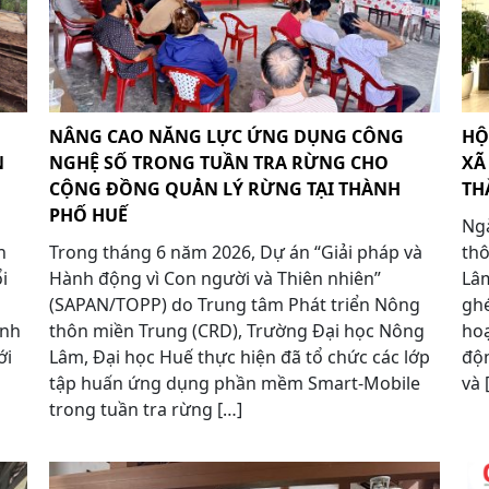
NÂNG CAO NĂNG LỰC ỨNG DỤNG CÔNG
HỘ
N
NGHỆ SỐ TRONG TUẦN TRA RỪNG CHO
XÃ
CỘNG ĐỒNG QUẢN LÝ RỪNG TẠI THÀNH
TH
PHỐ HUẾ
Ngà
n
Trong tháng 6 năm 2026, Dự án “Giải pháp và
thô
i
Hành động vì Con người và Thiên nhiên”
Lâm
(SAPAN/TOPP) do Trung tâm Phát triển Nông
ghé
ành
thôn miền Trung (CRD), Trường Đại học Nông
hoạ
ới
Lâm, Đại học Huế thực hiện đã tổ chức các lớp
độ
tập huấn ứng dụng phần mềm Smart-Mobile
và 
trong tuần tra rừng […]