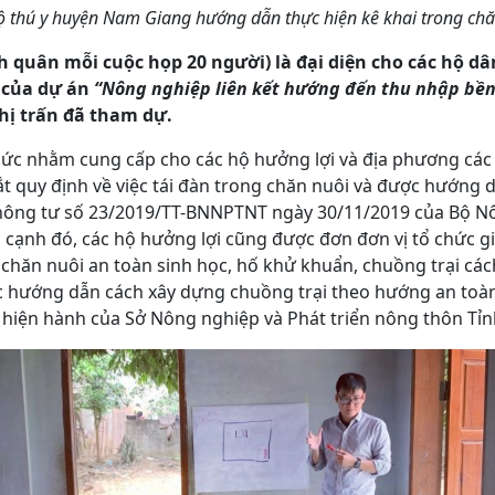
ộ thú y huyện Nam Giang hướng dẫn thực hiện kê khai trong chă
 quân mỗi cuộc họp 20 người) là đại diện cho các hộ dâ
p của dự án
“Nông nghiệp liên kết hướng đến thu nhập bề
thị trấn đã tham dự.
ức nhằm cung cấp cho các hộ hưởng lợi và địa phương các k
t quy định về việc tái đàn trong chăn nuôi và được hướng 
Thông tư số 23/2019/TT-BNNPTNT ngày 30/11/2019 của Bộ N
 cạnh đó, các hộ hưởng lợi cũng được đơn đơn vị tổ chức gi
ề chăn nuôi an toàn sinh học, hố khử khuẩn, chuồng trại cách
 hướng dẫn cách xây dựng chuồng trại theo hướng an toàn
 hiện hành của Sở Nông nghiệp và Phát triển nông thôn T