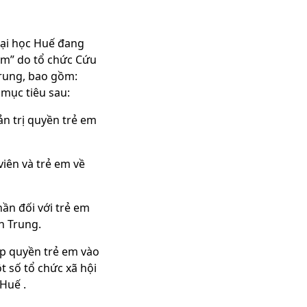
Đại học Huế đang
rẻ em” do tổ chức Cứu
n Trung, bao gồm:
mục tiêu sau:
ản trị quyền trẻ em
iên và trẻ em về
̀n đối với trẻ em
ền Trung.
́p quyền trẻ em vào
̂t số tổ chức xã hội
 Huế .