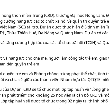
n nông thôn miền Trung (CRD), trường Đại học Nông Lâm, 
g cường năng lực các tổ chức xã hội về quản trị quyền t
i Việt Nam (SCI) tài trợ. Dự án được thực hiện ở 5 tỉnh miề
rị , Thừa Thiên Huế, Đà Nẵng và Quảng Nam. Dự án có các 
và tăng cường hợp tác của các tổ chức xã hội (TCXH) và Qu
 và năng lực cho cha mẹ, người làm công tác trẻ em, giáo v
quan đến quyền trẻ em
i quyền trẻ em và Phòng chống trừng phạt thể chất, tinh thâ
nối và chia sẻ giữa các thành viên Nhóm hợp tác QTQTE mi
êu của Dự án, CRD sẽ tổ chức một lớp tập huấn về “Lồng ghe
ự án phát triển” cho khoảng 25 học viên là cán bộ CRD và mọ
Lớp tập huấn sẽ được tổ chức trong 02 ngày tại thành phố