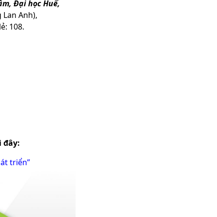
âm, Đại học
Huế,
 Lan Anh),
lẻ: 108.
i đây:
át triển”