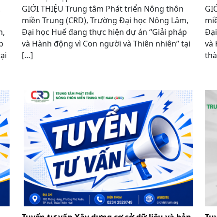
1.
GIỚI THIỆU Trung tâm Phát triển Nông thôn
GIỚ
miền Trung (CRD), Trường Đại học Nông Lâm,
miề
m,
Đại học Huế đang thực hiện dự án “Giải pháp
Đại
p
và Hành động vì Con người và Thiên nhiên” tại
và 
ại
[…]
thà