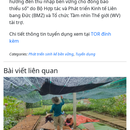
hướng đến thu nhập bền vững cho đồng bào
thiểu số” do Bộ Hợp tác và Phát triển Kinh tế Liên
bang Đức (BMZ) và Tổ chức Tầm nhìn Thế giới (WV)
tài trợ.
Chi tiết thông tin tuyển dụng xem tại
TOR đính
kèm
Categories:
Phát triển sinh kế bền vững
,
Tuyển dụng
Bài viết liên quan