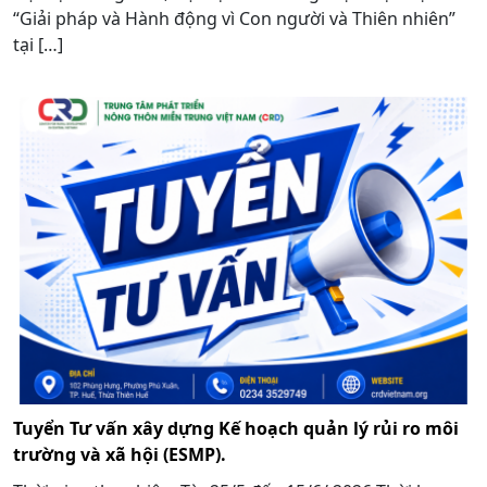
“Giải pháp và Hành động vì Con người và Thiên nhiên”
tại […]
Tuyển Tư vấn xây dựng Kế hoạch quản lý rủi ro môi
trường và xã hội (ESMP).