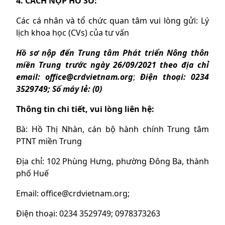
4. CÁCH NỘP HỒ SƠ:
Các cá nhân và tổ chức quan tâm vui lòng gửi: Lý
lịch khoa học (CVs) của tư vấn
Hồ sơ nộp đến Trung
tâm Phát triển Nông thôn
miền Trung trước ngày 2
6
/09/2021 theo địa chỉ
email:
office@crdvietnam.org
;
Điện thoại: 0234
3529749; Số máy lẻ: (0)
Thông tin chi tiết, vui lòng liên hệ:
Bà: Hồ Thị Nhàn, cán bộ hành chính Trung tâm
PTNT miền Trung
Địa chỉ: 102 Phùng Hưng, phường Đông Ba, thành
phố Huế
Email: office@crdvietnam.org;
Điện thoại: 0234 3529749; 0978373263