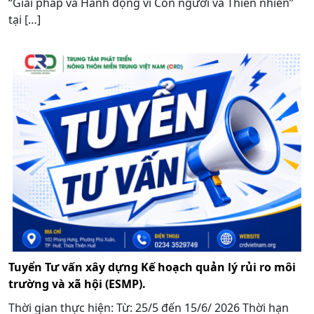
“Giải pháp và Hành động vì Con người và Thiên nhiên”
tại […]
Tuyển Tư vấn xây dựng Kế hoạch quản lý rủi ro môi
trường và xã hội (ESMP).
Thời gian thực hiện: Từ: 25/5 đến 15/6/ 2026 Thời hạn