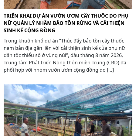
TRIỂN KHAI DỰ ÁN VƯỜN ƯƠM CÂY THUỐC DO PHỤ
NỮ QUẢN LÝ NHẰM BẢO TỒN RỪNG VÀ CẢI THIỆN
SINH KẾ CỘNG ĐỒNG
Trong khuôn khổ dự án “Thúc đẩy bảo tồn cây thuốc
nam bản địa gắn liền với cải thiện sinh kế của phụ nữ
dân tộc thiểu số ở vùng núi”, đầu tháng 8 năm 2026,
Trung tâm Phát triển Nông thôn miền Trung (CRD) đã
phối hợp với nhóm vườn ươm cộng đồng do […]