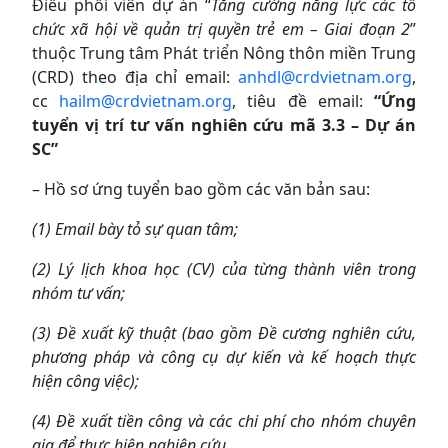
Điều phối viên dự án “
Tăng cường năng lực các tổ
chức xã hội về quản trị quyền trẻ em – Giai đoạn 2
”
thuộc Trung tâm Phát triển Nông thôn miền Trung
(CRD) theo địa chỉ email:
anhdl@crdvietnam.org
,
cc
hailm@crdvietnam.org
, tiêu đề email:
“Ứng
tuyển vị trí tư vấn nghiên cứu mã 3.3 – Dự án
SC”
– Hồ sơ ứng tuyển bao gồm các văn bản sau:
(1) Email bày tỏ sự quan tâm;
(2) Lý lịch khoa học (CV) của từng
thành viên trong
nhóm tư vấn;
(3) Đề xuất kỹ thuật (bao gồm Đề cương nghiên cứu,
phương pháp và công cụ dự kiến và kế hoạch thực
hiện công việc);
(4) Đề xuất tiền
công và các chi phí cho nhóm chuyên
gia để thực hiện nghiên cứu