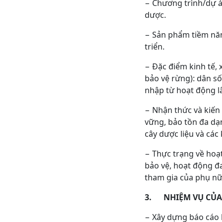
− Chương trình/dự á
dược.
− Sản phẩm tiềm năng
triển.
− Đặc điểm kinh tế,
bảo vệ rừng): dân số
nhập từ hoạt động lâ
− Nhận thức và kiến 
vững, bảo tồn đa dạn
cây dược liệu và các
− Thực trạng về hoạt
bảo vệ, hoạt động đ
tham gia của phụ nữ
3. NHIỆM VỤ CỦA
− Xây dựng báo cáo 