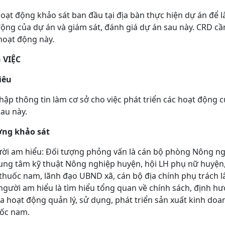
oạt động khảo sát ban đầu tại địa bàn thực hiện dự án để l
 động của dự án và giám sát, đánh giá dự án sau này. CRD 
hoạt động này.
 VIỆC
iêu
ập thông tin làm cơ sở cho việc phát triển các hoạt động 
sau này.
ượng khảo sát
ời am hiểu: Đối tượng phỏng vấn là cán bộ phòng Nông ngh
ung tâm kỹ thuật Nông nghiệp huyện, hội LH phụ nữ huyện,
thuốc nam, lãnh đạo UBND xã, cán bộ địa chính phụ trách 
gười am hiểu là tìm hiểu tổng quan về chính sách, định hư
ủa hoạt động quản lý, sử dụng, phát triển sản xuất kinh doan
uốc nam.