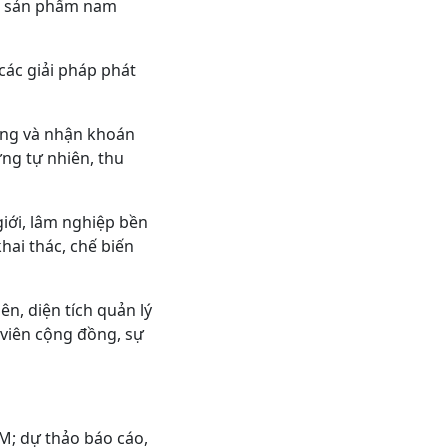
và sản phẩm nam
các giải pháp phát
rừng và nhận khoán
ừng tự nhiên, thu
giới, lâm nghiệp bền
hai thác, chế biến
n, diện tích quản lý
viên cộng đồng, sự
M; dự thảo báo cáo,