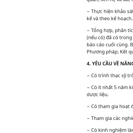
− Thực hiện khảo sát
kế và theo kế hoạch.
− Tổng hợp, phân tíc
(nếu có) đã có trong
báo cáo cuối cùng. B
Phương pháp; Kết qu
4. YÊU CẦU VỀ NĂN
− Có trình thạc sỹ t
− Có ít nhất 5 năm k
dược liệu.
− Có tham gia hoạt 
− Tham gia các nghi
− Có kinh nghiệm làm