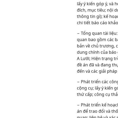
lấy ý kiến góp ý, và
đích, mục tiêu; nội 
thông tin gì); kế ho
chi tiết báo cáo khảo
− Tổng quan tài liệu
quan bao gồm các bá
bản về chủ trương, c
dung chính của báo 
A Lưới; Hiện trạng 
đề án đã và đang thự
đến và các giải pháp 
− Phát triển các côn
cộng cụ; lấy ý kiến 
thứ cấp; công cụ th
− Phát triển kế hoạch
án để trao đổi và th
quan; liên hệ và xác 