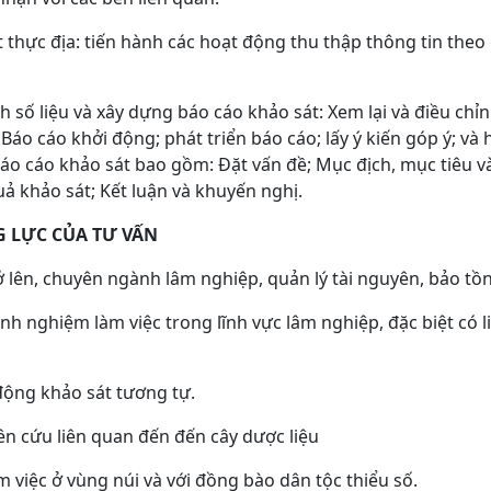
 thực địa: tiến hành các hoạt động thu thập thông tin theo 
h số liệu và xây dựng báo cáo khảo sát: Xem lại và điều ch
 Báo cáo khởi động; phát triển báo cáo; lấy ý kiến góp ý; và
áo cáo khảo sát bao gồm: Đặt vấn đề; Mục địch, mục tiêu v
ả khảo sát; Kết luận và khuyến nghị.
G LỰC CỦA TƯ VẤN
rở lên, chuyên ngành lâm nghiệp, quản lý tài nguyên, bảo tồ
inh nghiệm làm việc trong lĩnh vực lâm nghiệp, đặc biệt có 
động khảo sát tương tự.
ên cứu liên quan đến đến cây dược liệu
 việc ở vùng núi và với đồng bào dân tộc thiểu số.