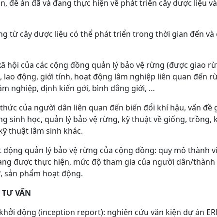
n, đề án đã và đang thực hiện về phát triển cây dược liệu 
 từ cây dược liệu có thể phát triển trong thời gian đến và 
 xã hội của các cộng đồng quản lý bảo vệ rừng (được giao 
, lao động, giới tính, hoạt động lâm nghiệp liên quan đến r
m nghiệp, định kiến gới, bình đẳng giới, …
thức của người dân liên quan đến biến đổi khí hậu, vấn đề 
g sinh học, quản lý bảo vệ rừng, kỹ thuật về giống, trồng, k
 kỹ thuật lâm sinh khác.
 động quản lý bảo vệ rừng của cộng đồng: quy mô thành viê
ang được thực hiện, mức độ tham gia của người dân/thành 
, sản phẩm hoạt động.
 TƯ VẤN
khởi động (inception report): nghiên cứu văn kiện dự án ER