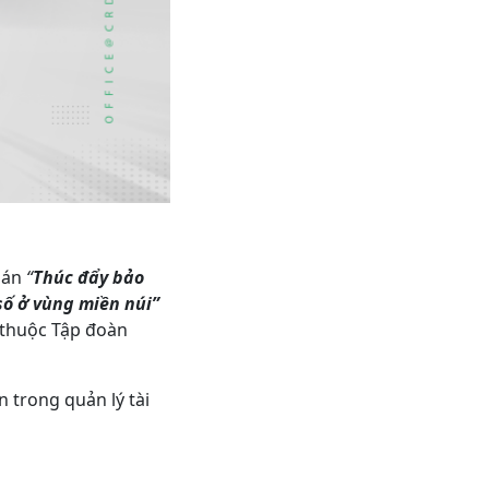
ự án
“
Thúc đẩy bảo
số ở vùng miền núi”
 thuộc Tập đoàn
 trong quản lý tài