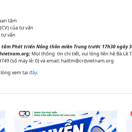
uan tâm
 (CV) của tư vấn
 tư vấn
g tâm Phát triển Nông thôn miền Trung trước
17
h30 ngày
3
rdvietnam.org;
Mọi thông tin chi tiết, vui lòng liên hệ Bà Lê
9749 (số máy lẻ: 0) và email: hailtm@crdvietnam.org
i lòng xem tại
đây
.