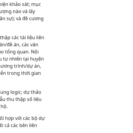
 hiện khảo sát; mục
tượng nào và lấy
hân sự); và đề cương
ập các tài liệu liên
án/đề án, các văn
cáo tổng quan. Nội
 tự nhiên tại huyện
hương trình/dự án,
iển trong thời gian
ung logic; dự thảo
ẫu thu thập số liệu
 hộ.
hối hợp với các bộ dự
t cả các bên liên