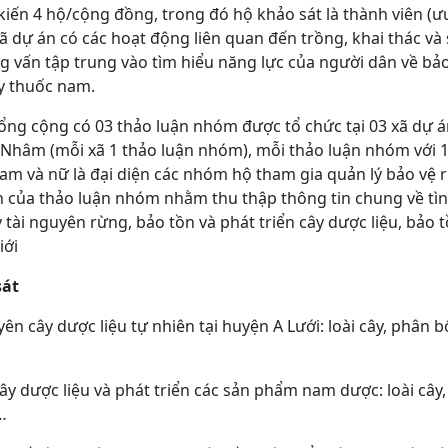
iến 4 hộ/cộng đồng, trong đó hộ khảo sát là thành viên (ư
ã dự án có các hoạt động liên quan đến trồng, khai thác và
 vấn tập trung vào tìm hiểu năng lực của người dân về bảo
ây thuốc nam.
ổng cộng có 03 thảo luận nhóm được tổ chức tại 03 xã dự 
hâm (mỗi xã 1 thảo luận nhóm), mỗi thảo luận nhóm với 
nam và nữ là đại diện các nhóm hộ tham gia quản lý bảo vệ 
h của thảo luận nhóm nhằm thu thập thông tin chung về tìn
 tài nguyên rừng, bảo tồn và phát triển cây dược liệu, bảo 
iới
sát
ên cây dược liệu tự nhiên tại huyện A Lưới: loài cây, phân b
ây dược liệu và phát triển các sản phẩm nam dược: loài cây, 
…