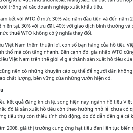
gười trồng và các doanh nghiệp xuất khẩu tiêu.
 cam kết với WTO ở mức 30% vào năm đầu tiên và đến năm 
ế hiện tại, 30% với ưu đãi, 40% với giao dịch bình thường và
mức thuế WTO không có ý nghĩa thay đổi.
u Việt Nam thêm thuận lợi, con số bạn hàng của hồ tiêu Vi
ãnh thổ mà còn tăng nhanh. Bên cạnh đó, gia nhập WTO cũ
iêu Việt Nam trên thế giới vì giá thành sản xuất hồ tiêu củ
 cũng nên có những khuyến cáo cụ thể để người dân không 
ao chất lượng, bền vững của những vườn hiện có.
ệu
ều kết quả đáng khích lệ, song hiện nay, ngành hồ tiêu Vi
ắc đó là sản xuất hồ tiêu còn theo hướng nhỏ lẻ, chưa có q
ường tiêu thụ còn thiếu tính chủ động, do đó dẫn đến giá cả
ăm 2008, giá thị trường cung ứng hạt tiêu đen liên tục biến