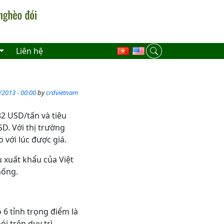
Liên hệ
/2013 - 00:00
by
crdvietnam
82 USD/tấn và tiêu
SD. Với thị trường
 với lúc được giá.
u xuất khẩu của Việt
hống.
 6 tỉnh trọng điểm là
i trên duy trì