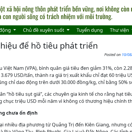
 động
Chủ đề xuyên suốt
Tuyển dụng
Thư viện
hiệu để hồ tiêu phát triển
Posted on
10/08
u Việt Nam (VPA), bình quân giá tiêu đen giảm 31%, còn 2.2
3.679 USD/tấn, thành ra giá trị xuất khẩu chỉ đạt 60 triệu U
 cũng chỉ dao động trên dưới 30.000 đồng/kg, chỉ bằng 50% so
ân “hồ tiêu sụt giá”, các chuyên gia kinh tế cho rằng hạt tiê
ng chục triệu USD mỗi năm vì không có thương hiệu chính t
ng chưa ổn định
ại nhiều địa phương từ Quảng Trị đến Kiên Giang, nhưng có
à Rịa-Vũng Tàu, Bình Phước, Gia Lai và Đắk Nông. Các tỉnh nó