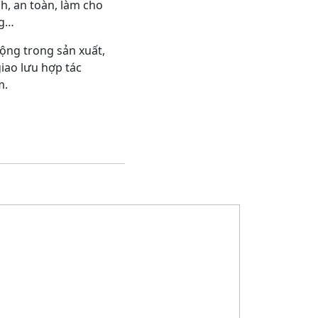
h, an toàn, làm cho
ng…
ộng trong sản xuất,
iao lưu hợp tác
m.