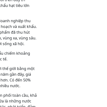
hẩu hạt tiêu lớn
 doanh nghiệp thu
 hoạch và xuất khẩu.
 phẩm đã thu hút
, vùng xa, vùng sâu.
i sống xã hội.
khẩu chiếm khoảng
c tế.
i thế giới bằng một
g năm gần đây, giá
o hơn. Có đến 50%
 nhiều nước.
n phối toàn cầu, khả
nữa là những nước
tác, phát triển, đảm