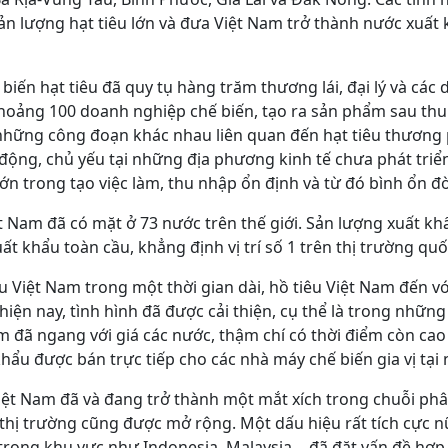
n lượng hạt tiêu lớn và đưa Việt Nam trở thành nước xuất k
 biến hạt tiêu đã quy tụ hàng trăm thương lái, đại lý và các
oảng 100 doanh nghiệp chế biến, tạo ra sản phẩm sau thu
 những công đoạn khác nhau liên quan đến hạt tiêu thương
ộng, chủ yếu tại những địa phương kinh tế chưa phát triển
lớn trong tạo việc làm, thu nhập ổn định và từ đó bình ổn đờ
ệt Nam đã có mặt ở 73 nước trên thế giới. Sản lượng xuất 
ất khẩu toàn cầu, khẳng định vị trí số 1 trên thị trường quố
u Việt Nam trong một thời gian dài, hồ tiêu Việt Nam đến vớ
hiện nay, tình hình đã được cải thiện, cụ thể là trong nhữn
m đã ngang với giá các nước, thậm chí có thời điểm còn ca
khẩu được bán trực tiếp cho các nhà máy chế biến gia vị tại
iệt Nam đã và đang trở thành một mắt xích trong chuỗi phâ
ả thị trường cũng được mở rộng. Một dấu hiệu rất tích cực 
 trong khu vực như Indonesia, Malaysia… đã đặt vấn đề hợp 