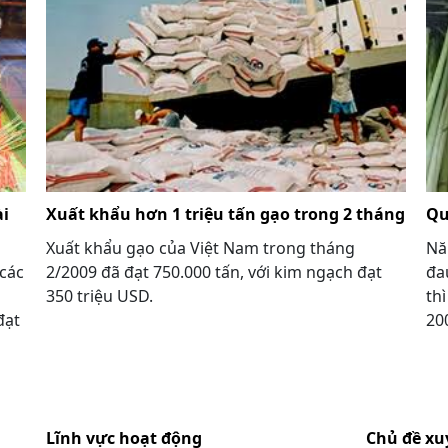
ài
Xuất khẩu hơn 1 triệu tấn gạo trong 2 tháng
Qu
Xuất khẩu gạo của Việt Nam trong tháng
Nă
 các
2/2009 đã đạt 750.000 tấn, với kim ngạch đạt
đa
350 triệu USD.
th
đạt
20
Lĩnh vực hoạt động
Chủ đề xu