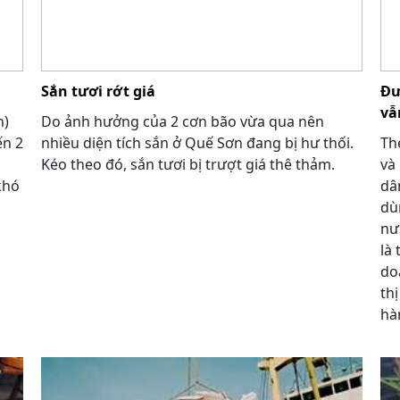
Sắn tươi rớt giá
Đư
vẫ
n)
Do ảnh hưởng của 2 cơn bão vừa qua nên
ến 2
nhiều diện tích sắn ở Quế Sơn đang bị hư thối.
Th
Kéo theo đó, sắn tươi bị trượt giá thê thảm.
và 
khó
dâ
dù
nư
là 
do
th
hà