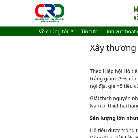
Skip to main content
Về chúng tôi
Tin tức
Lĩnh vực hoạt
Xây thương 
Theo Hiệp hội Hồ tiê
trắng giảm 29%, còn 
nội địa, giá hồ tiêu
Giải thích nguyên nh
Nam bị thiệt hại hà
Sản lượng lớn như
Hồ tiêu được trồng t
Đồng Nai, Đắk Lắk, B