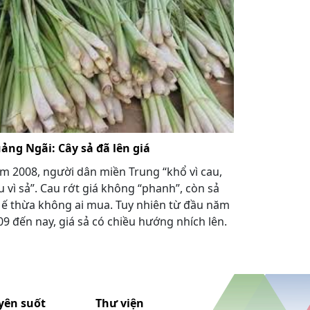
ảng Ngãi: Cây sả đã lên giá
m 2008, người dân miền Trung “khổ vì cau,
u vì sả”. Cau rớt giá không “phanh”, còn sả
ì ế thừa không ai mua. Tuy nhiên từ đầu năm
09 đến nay, giá sả có chiều hướng nhích lên.
yên suốt
Thư viện