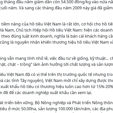
g tháng đầu năm giảm dần còn 54.500 đồng/kg vào nửa n
cuối năm. Và sang các tháng đầu năm 2009 này giá đã giảm
 tiềm năng của hồ tiêu Việt Nam là rất lớn, cơ hội cho hồ ti
Hà Nam, Chủ tịch Hiệp hội Hồ tiêu Việt Nam: hiện các doan
n theo đúng luật kinh doanh, nghĩa là bán cái khách hàng c
 cũng là nguyên nhân khiến thương hiệu hồ tiêu Việt Nam v
ồng vẫn mang tính nhỏ lẻ, việc đầu tư về giống, kỹ thuật… 
chặt, chặt – trồng” làm ảnh hưởng tới chất lượng và sản lượn
iêu Việt Nam đã có vị thế trên thị trường quốc tế nhưng tr
và các tỉnh Tây nguyên), Việt Nam mới chỉ xây dựng được th
 xuất khẩu hồ tiêu có thương hiệu luôn cao hơn từ 15%-20% 
vấn đề để các doanh nghiệp xuất khẩu cần xem lại.
át triển bền vững, Bộ Nông nghiệp và Phát triển Nông thôn 
ồ tiêu ở mức 50.00ha, sản lượng 100.000 tấn/năm, các địa 