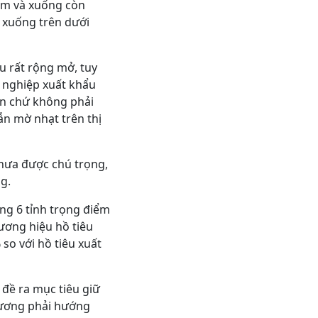
ăm và xuống còn
 xuống trên dưới
êu rất rộng mở, tuy
h nghiệp xuất khẩu
ần chứ không phải
ẫn mờ nhạt trên thị
chưa được chú trọng,
g.
ong 6 tỉnh trọng điểm
ương hiệu hồ tiêu
so với hồ tiêu xuất
đề ra mục tiêu giữ
phương phải hướng