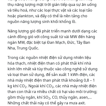
thụ năng lượng mặt trời gián tiếp qua sự ăn uống
và tiêu hoá, như các loại thực vật và các loại tảo
hoặc plankton, và đấy có thể là nền tảng cho
nguồn năng lượng sinh khối khổng lồ.
Năng lượng gió đã phát triển mạnh dưới dạng các
cánh đồng gió với công suất từ vài MW đến hàng
ngàn MW, đặc biệt tại Đan Mạch, Đức, Tây Ban
Nha, Trung Quốc.
Trong các nguồn nhiệt điện sử dụng nhiên liệu
hóa thạch, nhiệt điện than có phát thải khí nhà
kính lớn nhất và tùy thuộc vào công nghệ sử dụng
và loại than sử dụng, để sản xuất 1 kWh điện, các
nhà máy nhiệt điện than phát thải khoảng 0,8 – 1
kg khí CO
. Ngoài khí CO
, các nhà máy nhiệt điện
2
2
than con thải ra nhiều chất có hại vào môi trường;
gồm thủy ngân, khí SO
, CO, thủy ngân, asen,…
2
Những chất thải này có thể gây ra mưa axit.