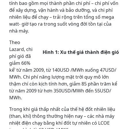
tính bao gồm mọi thành phần chi phí – chi phí vốn
để xây dựng, vận hành và bảo dưỡng, và chi phí
nhiên liệu để chạy – trải rộng trên tổng số mega
watt- giờ tạo ra trong suốt vòng đời tồn tại của
nhà máy.
Theo
Lazard, chi
Hình 1: Xu thế giá thành điện gió
phí gió đã
giảm 66%
kể’ từ năm 2009, từ 140USD /MWh xuống 47USD/
MWh. Chi phí năng lượng mặt trời quy mô lớn
thậm chí còn kịch tính hơn, giảm 85 phần trăm kể
từ năm 2009 từ hơn 350USD/MWh đến 55USD/
MWh.
Trong khi giá thấp nhất của thế hệ đốt nhiên liệu
(than, khí) thông thường hiện nay – các nhà máy
nhiệt điện chạy bằng khí đốt tự nhiên có LCOE