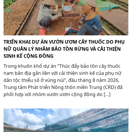
TRIỂN KHAI DỰ ÁN VƯỜN ƯƠM CÂY THUỐC DO PHỤ
NỮ QUẢN LÝ NHẰM BẢO TỒN RỪNG VÀ CẢI THIỆN
SINH KẾ CỘNG ĐỒNG
Trong khuôn khổ dự án “Thúc đẩy bảo tồn cây thuốc
nam bản địa gắn liền với cải thiện sinh kế của phụ nữ
dân tộc thiểu số ở vùng núi”, đầu tháng 8 năm 2026,
Trung tâm Phát triển Nông thôn miền Trung (CRD) đã
phối hợp với nhóm vườn ươm cộng đồng do […]