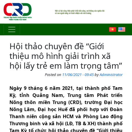
Skip to main content
Hội thảo chuyên đề “Giới
thiệu mô hình giải trình xã
hội lấy trẻ em làm trọng tâm”
Posted on
11/06/2021 - 09:45
by
Administrator
Ngày 9 tháng 6 năm 2021, tại thành phố Tam
Kỳ, tỉnh Quảng Nam,
Trung t
âm Phát triể
n
N
ông thôn miề
n Trung (CRD), tr
ườ
ng
Đạ
i h
ọ
c
N
ông Lâm, Đạ
i h
ọ
c Hu
ế
đã phố
i h
ợ
p v
ớ
i
Đoàn
Thanh niên cộng sản HCM và Phòng Lao động
Thương binh và xã hội (LĐ, TB & XH) thành phố
Tam Kỳ tổ chức hội thảo chuyên đề “Giới thiệu