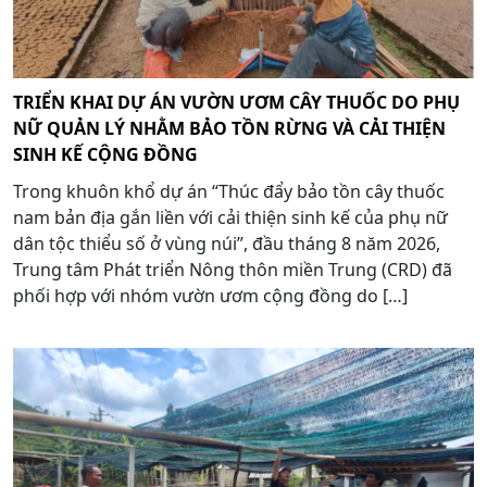
TRIỂN KHAI DỰ ÁN VƯỜN ƯƠM CÂY THUỐC DO PHỤ
NỮ QUẢN LÝ NHẰM BẢO TỒN RỪNG VÀ CẢI THIỆN
SINH KẾ CỘNG ĐỒNG
Trong khuôn khổ dự án “Thúc đẩy bảo tồn cây thuốc
nam bản địa gắn liền với cải thiện sinh kế của phụ nữ
dân tộc thiểu số ở vùng núi”, đầu tháng 8 năm 2026,
Trung tâm Phát triển Nông thôn miền Trung (CRD) đã
phối hợp với nhóm vườn ươm cộng đồng do […]