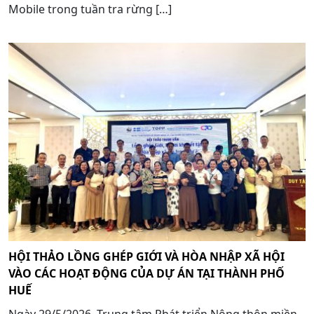
Mobile trong tuần tra rừng […]
HỘI THẢO LỒNG GHÉP GIỚI VÀ HÒA NHẬP XÃ HỘI
VÀO CÁC HOẠT ĐỘNG CỦA DỰ ÁN TẠI THÀNH PHỐ
HUẾ
Ngày 29/5/2026, Trung tâm Phát triển Nông thôn miền