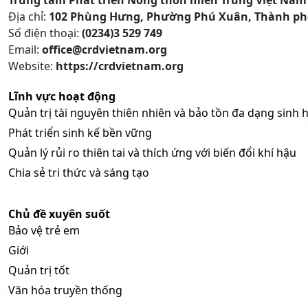
Trung tâm Phát triển Nông thôn miền Trung Việt Nam
Địa chỉ:
102 Phùng Hưng, Phường Phú Xuân, Thành ph
Số điện thoại:
(0234)3 529 749
Email:
office@crdvietnam.org
Website:
https://crdvietnam.org
Lĩnh vực hoạt động
Quản trị tài nguyên thiên nhiên và bảo tồn đa dạng sinh 
Phát triển sinh kế bền vững
Quản lý rủi ro thiên tai và thích ứng với biến đổi khí hậu
Chia sẻ tri thức và sáng tạo
Chủ đề xuyên suốt
Bảo vệ trẻ em
Giới
Quản trị tốt
Văn hóa truyền thống