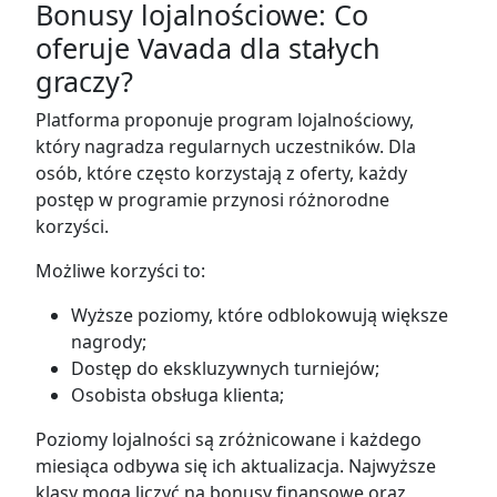
Bonusy lojalnościowe: Co
oferuje Vavada dla stałych
graczy?
Platforma proponuje program lojalnościowy,
który nagradza regularnych uczestników. Dla
osób, które często korzystają z oferty, każdy
postęp w programie przynosi różnorodne
korzyści.
Możliwe korzyści to:
Wyższe poziomy, które odblokowują większe
nagrody;
Dostęp do ekskluzywnych turniejów;
Osobista obsługa klienta;
Poziomy lojalności są zróżnicowane i każdego
miesiąca odbywa się ich aktualizacja. Najwyższe
klasy mogą liczyć na bonusy finansowe oraz