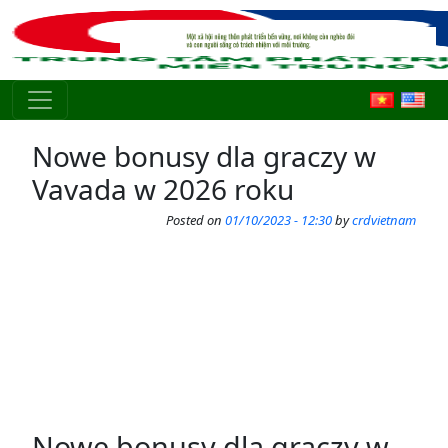
Skip to main content
Nowe bonusy dla graczy w
Vavada w 2026 roku
Posted on
01/10/2023 - 12:30
by
crdvietnam
Nowe bonusy dla graczy w