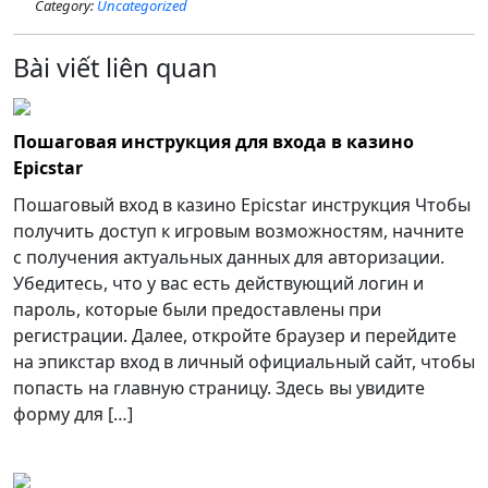
Category:
Uncategorized
Bài viết liên quan
Пошаговая инструкция для входа в казино
Epicstar
Пошаговый вход в казино Epicstar инструкция Чтобы
получить доступ к игровым возможностям, начните
с получения актуальных данных для авторизации.
Убедитесь, что у вас есть действующий логин и
пароль, которые были предоставлены при
регистрации. Далее, откройте браузер и перейдите
на эпикстар вход в личный официальный сайт, чтобы
попасть на главную страницу. Здесь вы увидите
форму для […]