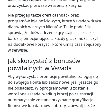
oraz zyskać pierwsze wrażenia z kasyna.
Nie przegap także ofert cashback oraz
programów lojalnościowych, które Vavada wdraża
dla swoich wiernych klientów. Takie podejście
sprawia, że doświadczenie gry staje się jeszcze
bardziej emocjonujące, a każdy gracz może liczyć
na dodatkowe korzyści, które umilą czas spędzony
w serwisie.
Jak skorzystać z bonusów
powitalnych w Vavada
Aby wykorzystać promocje powitalne, zaloguj się
do swojego konta lub załóż nowe, jeśli jeszcze go
nie posiadasz. W oprogramowaniu zostanie
wdrożona zasada, według której po rejestracji
automatycznie zostaną przyznane gratyfikacje
finansowe lub darmowe obroty. Upewnij się, że