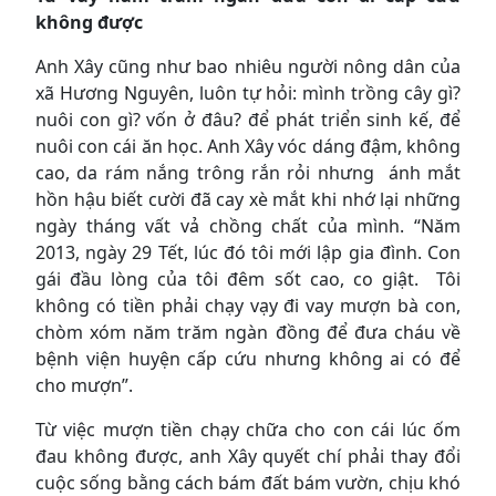
không được
Anh Xây cũng như bao nhiêu người nông dân của
xã Hương Nguyên, luôn tự hỏi: mình trồng cây gì?
nuôi con gì? vốn ở đâu? để phát triển sinh kế, để
nuôi con cái ăn học. Anh Xây vóc dáng đậm, không
cao, da rám nắng trông rắn rỏi nhưng ánh mắt
hồn hậu biết cười đã cay xè mắt khi nhớ lại những
ngày tháng vất vả chồng chất của mình. “Năm
2013, ngày 29 Tết, lúc đó tôi mới lập gia đình. Con
gái đầu lòng của tôi đêm sốt cao, co giật. Tôi
không có tiền phải chạy vạy đi vay mượn bà con,
chòm xóm năm trăm ngàn đồng để đưa cháu về
bệnh viện huyện cấp cứu nhưng không ai có để
cho mượn”.
Từ việc mượn tiền chạy chữa cho con cái lúc ốm
đau không được, anh Xây quyết chí phải thay đổi
cuộc sống bằng cách bám đất bám vườn, chịu khó