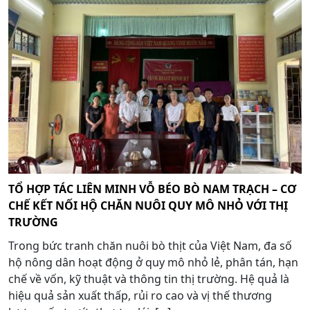
TỔ HỢP TÁC LIÊN MINH VỖ BÉO BÒ NAM TRẠCH – CƠ
CHẾ KẾT NỐI HỘ CHĂN NUÔI QUY MÔ NHỎ VỚI THỊ
TRƯỜNG
Trong bức tranh chăn nuôi bò thịt của Việt Nam, đa số
hộ nông dân hoạt động ở quy mô nhỏ lẻ, phân tán, hạn
chế về vốn, kỹ thuật và thông tin thị trường. Hệ quả là
hiệu quả sản xuất thấp, rủi ro cao và vị thế thương