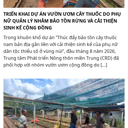
TRIỂN KHAI DỰ ÁN VƯỜN ƯƠM CÂY THUỐC DO PHỤ
NỮ QUẢN LÝ NHẰM BẢO TỒN RỪNG VÀ CẢI THIỆN
SINH KẾ CỘNG ĐỒNG
Trong khuôn khổ dự án “Thúc đẩy bảo tồn cây thuốc
nam bản địa gắn liền với cải thiện sinh kế của phụ nữ
dân tộc thiểu số ở vùng núi”, đầu tháng 8 năm 2026,
Trung tâm Phát triển Nông thôn miền Trung (CRD) đã
phối hợp với nhóm vườn ươm cộng đồng do […]