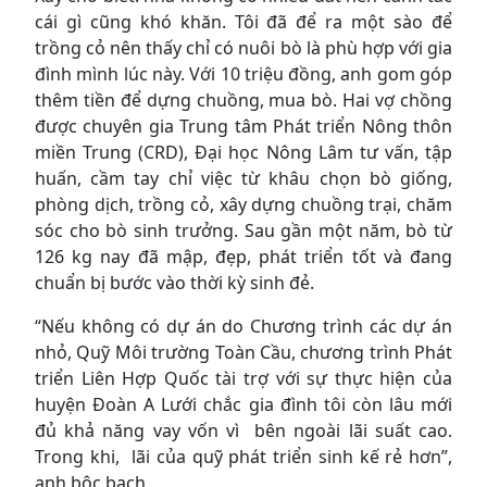
cái gì cũng khó khăn. Tôi đã để ra một sào để
trồng cỏ nên thấy chỉ có nuôi bò là phù hợp với gia
đình mình lúc này. Với 10 triệu đồng, anh gom góp
thêm tiền để dựng chuồng, mua bò. Hai vợ chồng
được chuyên gia Trung tâm Phát triển Nông thôn
miền Trung (CRD), Đại học Nông Lâm tư vấn, tập
huấn, cầm tay chỉ việc từ khâu chọn bò giống,
phòng dịch, trồng cỏ, xây dựng chuồng trại, chăm
sóc cho bò sinh trưởng. Sau gần một năm, bò từ
126 kg nay đã mập, đẹp, phát triển tốt và đang
chuẩn bị bước vào thời kỳ sinh đẻ.
“Nếu không có dự án do Chương trình các dự án
nhỏ, Quỹ Môi trường Toàn Cầu, chương trình Phát
triển Liên Hợp Quốc tài trợ với sự thực hiện của
huyện Đoàn A Lưới chắc gia đình tôi còn lâu mới
đủ khả năng vay vốn vì bên ngoài lãi suất cao.
Trong khi, lãi của quỹ phát triển sinh kế rẻ hơn”,
anh bộc bạch.