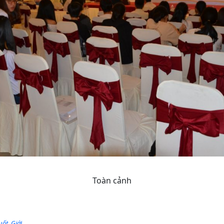
Toàn cảnh
uốt
,
Giới