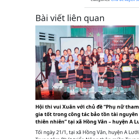
Bài viết liên quan
Hội thi vui Xuân với chủ đề “Phụ nữ tham
gia tốt trong công tác bảo tồn tài nguyên
thiên nhiên” tại xã Hồng Vân – huyện A L
Tối ngày 21/1, tại xã Hồng Vân, huyện A Lưới