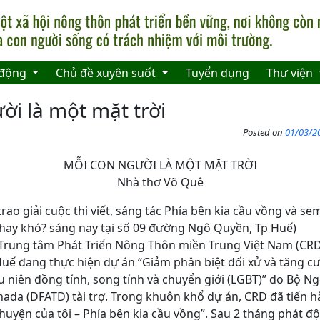
 động
Chủ đề xuyên suốt
Tuyển dụng
Thư viện
ời là một mặt trời
Posted on
01/03/20
MỖI CON NGƯỜI LÀ MỘT MẶT TRỜI
Nhà thơ Võ Quê
 trao giải cuộc thi viết, sáng tác Phía bên kia cầu vồng và s
ễ hay khó? sáng nay tại số 09 đường Ngô Quyền, Tp Huế)
Trung tâm Phát Triển Nông Thôn miền Trung Việt Nam (CRD), 
uế đang thực hiện dự án “Giảm phân biệt đối xử và tăng c
u niên đồng tính, song tính và chuyển giới (LGBT)” do Bộ N
nada (DFATD) tài trợ. Trong khuôn khổ dự án, CRD đã tiến h
 chuyện của tôi – Phía bên kia cầu vồng”. Sau 2 tháng phát đ