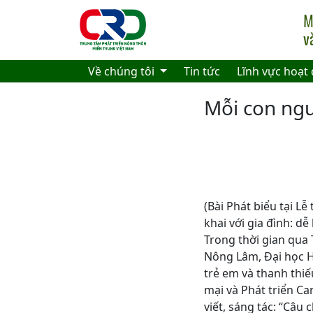
Skip to main content
Về chúng tôi
Tin tức
Lĩnh vực hoạt
Mỗi con ngư
(Bài Phát biểu tại Lễ
khai với gia đình: d
Trong thời gian qua 
Nông Lâm, Đại học H
trẻ em và thanh thiế
mại và Phát triển Ca
viết, sáng tác: “Câu