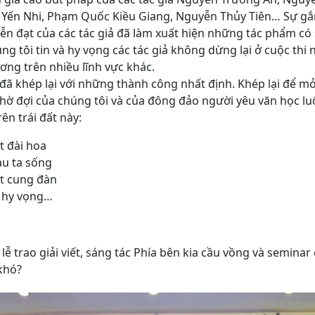
Yến Nhi, Phạm Quốc Kiều Giang, Nguyễn Thủy Tiên… Sự gắn 
ễn đạt của các tác giả đã làm xuất hiện những tác phẩm có
úng tôi tin và hy vọng các tác giả không dừng lại ở cuộc thi 
ơng trên nhiều lĩnh vực khác.
y đã khép lại với những thành công nhất định. Khép lại để m
 chờ đợi của chúng tôi và của đông đảo người yêu văn học 
ên trái đất này:
t đài hoa
au ta sống
t cung đàn
u hy vọng…
lễ trao giải viết, sáng tác Phía bên kia cầu vồng và seminar
 khó?