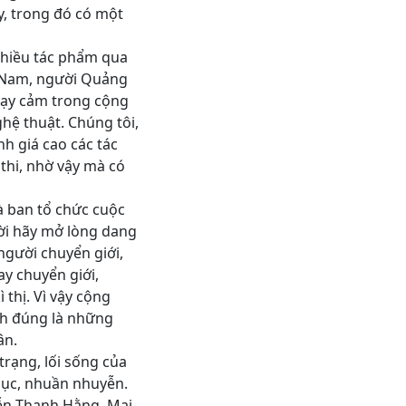
y, trong đó có một
nhiều tác phẩm qua
ng Nam, người Quảng
hạy cảm trong cộng
ghệ thuật. Chúng tôi,
h giá cao các tác
 thi, nhờ vậy mà có
à ban tổ chức cuộc
ười hãy mở lòng dang
người chuyển giới,
ay chuyển giới,
thị. Vì vậy cộng
ính đúng là những
ân.
trạng, lối sống của
hục, nhuần nhuyễn.
ễn Thanh Hằng, Mai