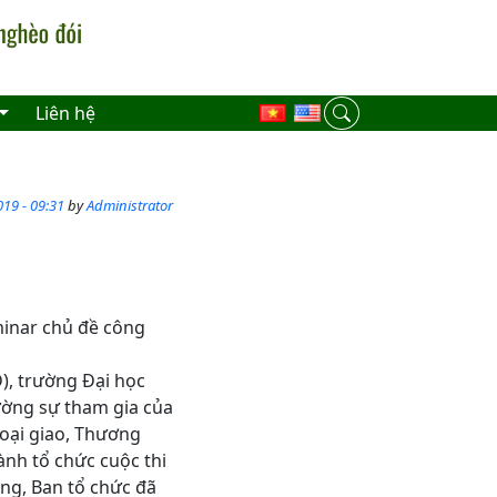
Liên hệ
19 - 09:31
by
Administrator
eminar chủ đề công
trường Đại học
ường sự tham gia của
goại giao, Thương
ành tổ chức cuộc thi
ộng, Ban tổ chức đã