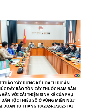
I THẢO XÂY DỰNG KẾ HOẠCH DỰ ÁN
HÚC ĐẨY BẢO TỒN CÂY THUỐC NAM BẢN
A GẮN VỚI CẢI THIỆN SINH KẾ CỦA PHỤ
 DÂN TỘC THIỂU SỐ Ở VÙNG MIỀN NÚI”
AI ĐOẠN TỪ THÁNG 10/2024-3/2025 TẠI