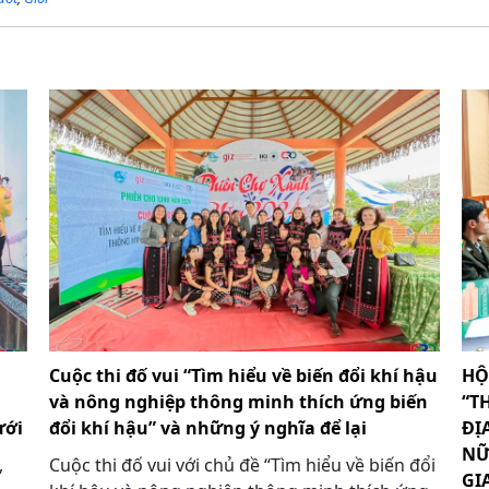
Cuộc thi đố vui “Tìm hiểu về biến đổi khí hậu
HỘ
và nông nghiệp thông minh thích ứng biến
“T
ưới
đổi khí hậu” và những ý nghĩa để lại
ĐỊ
NỮ
,
Cuộc thi đố vui với chủ đề “Tìm hiểu về biến đổi
GI