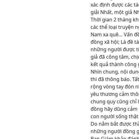
xác định được các tá
giải Nhất, một giả Nh
Thời gian 2 tháng k
các thể loại truyện 
Nam xa quê… Vấn đề 
đồng xã hội; Là đề t
những người được ti
giả đã công tâm, chị
kết quả thành công 
Nhìn chung, nội dun
thi đã thông báo. T
rộng vòng tay đón n
yêu thương cảm thông
chung quy cũng chỉ 
đồng hãy dũng cảm đứ
con người sống thật 
Do nắm bắt được thần
những người đồng gi
Ban Giám khảo đánh 