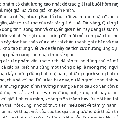
c phẩm có chất lương cao nhất để trao giải tại buổi hôm na
ì, một giải Ba và ba giải khuyến khích.
hông là nhiều, nhưng Ban tổ chức rất vui mừng nhận được 
ngắn, viết thư và thơ của các tác giả ở Huế, Đà Nẵng, Quả
đồng tính, song tính và chuyển giới hiện nay đang là sự n
ài lớn với nhiều nội dung tương đối mới mẻ trong văn học n
n cậy đọc bản thảo của cuộc thi chân thành ghi nhận và đán
u khó tập trung viết về đề tài này để tích cực hưởng ứng dự
góp phần nâng cao nhận thức về giới.
g các tác phẩm văn, thơ dự thi đã tập trung đúng chủ đề m
ất cả các bài biết như cùng một thông điệp là mong mọi ng
hận lấy những đồng tình nữ, nam, những người song tính, 
, chia sẻ với họ. Dù là les hay gay, dù là người song tính h
là nhưng người bình thường nhưng xã hội đâu đó vẫn còn kì 
ng lên bảo vệ họ. Les, gay, đồng tính, song tính hay dị t
với giới tính của mình, không trốn tránh hay lừa dối bản th
 thái nội dung, nhờ có thực tiễn, hiểu biết về tâm lý, hành 
ới mà kỹ thuật viết của các tác giả cũng tương đối thuần t
giá cao bút pháp của các tác giả Nguyễn Trường An, Nguy