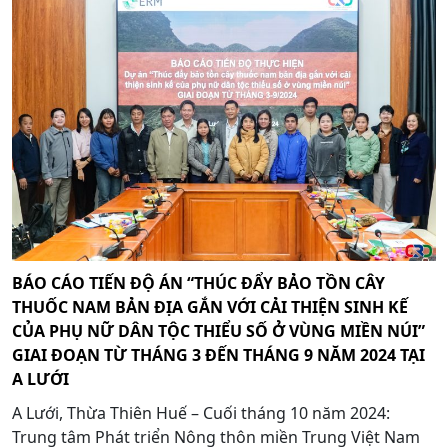
BÁO CÁO TIẾN ĐỘ ÁN “THÚC ĐẨY BẢO TỒN CÂY
THUỐC NAM BẢN ĐỊA GẮN VỚI CẢI THIỆN SINH KẾ
CỦA PHỤ NỮ DÂN TỘC THIỂU SỐ Ở VÙNG MIỀN NÚI”
GIAI ĐOẠN TỪ THÁNG 3 ĐẾN THÁNG 9 NĂM 2024 TẠI
A LƯỚI
A Lưới, Thừa Thiên Huế – Cuối tháng 10 năm 2024:
Trung tâm Phát triển Nông thôn miền Trung Việt Nam