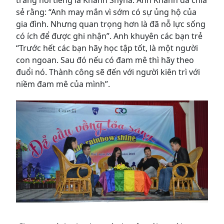
trang nổi tiếng là Khánh Shyna. Anh Khánh đã chia
sẻ rằng: “Anh may mắn vì sớm có sự ủng hộ của
gia đình. Nhưng quan trọng hơn là đã nỗ lực sống
có ích để được ghi nhận”. Anh khuyên các bạn trẻ
“Trước hết các bạn hãy học tập tốt, là một người
con ngoan. Sau đó nếu có đam mê thì hãy theo
đuổi nó. Thành công sẽ đến với người kiên trì với
niềm đam mê của mình”.