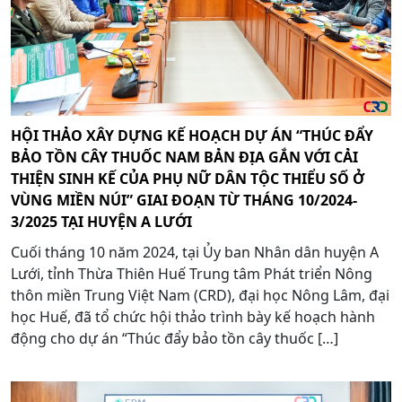
HỘI THẢO XÂY DỰNG KẾ HOẠCH DỰ ÁN “THÚC ĐẨY
BẢO TỒN CÂY THUỐC NAM BẢN ĐỊA GẮN VỚI CẢI
THIỆN SINH KẾ CỦA PHỤ NỮ DÂN TỘC THIỂU SỐ Ở
VÙNG MIỀN NÚI” GIAI ĐOẠN TỪ THÁNG 10/2024-
3/2025 TẠI HUYỆN A LƯỚI
Cuối tháng 10 năm 2024, tại Ủy ban Nhân dân huyện A
Lưới, tỉnh Thừa Thiên Huế Trung tâm Phát triển Nông
thôn miền Trung Việt Nam (CRD), đại học Nông Lâm, đại
học Huế, đã tổ chức hội thảo trình bày kế hoạch hành
động cho dự án “Thúc đẩy bảo tồn cây thuốc […]