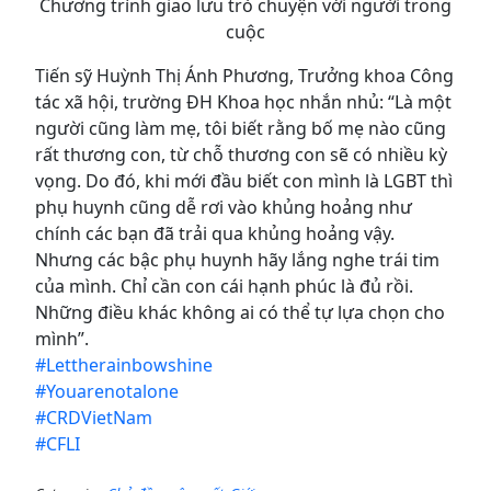
Chương trình giao lưu trò chuyện với người trong
cuộc
Tiến sỹ Huỳnh Thị Ánh Phương, Trưởng khoa Công
tác xã hội, trường ĐH Khoa học nhắn nhủ: “Là một
người cũng làm mẹ, tôi biết rằng bố mẹ nào cũng
rất thương con, từ chỗ thương con sẽ có nhiều kỳ
vọng. Do đó, khi mới đầu biết con mình là LGBT thì
phụ huynh cũng dễ rơi vào khủng hoảng như
chính các bạn đã trải qua khủng hoảng vậy.
Nhưng các bậc phụ huynh hãy lắng nghe trái tim
của mình. Chỉ cần con cái hạnh phúc là đủ rồi.
Những điều khác không ai có thể tự lựa chọn cho
mình”.
#
Lettherainbowshine
#
Youarenotalone
#
CRDVietNam
#
CFLI