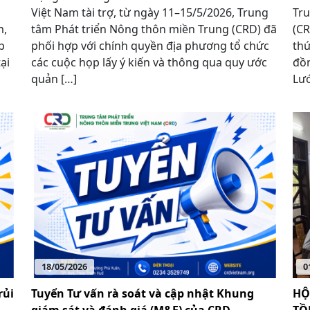
Việt Nam tài trợ, từ ngày 11–15/5/2026, Trung
Tru
m,
tâm Phát triển Nông thôn miền Trung (CRD) đã
(CR
p
phối hợp với chính quyền địa phương tổ chức
thứ
ại
các cuộc họp lấy ý kiến và thông qua quy ước
đồn
quản […]
Lướ
18/05/2026
0
rủi
Tuyển Tư vấn rà soát và cập nhật Khung
HỘ