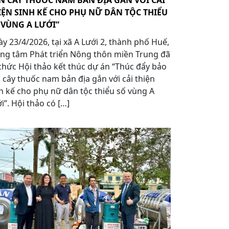
N CÂY THUỐC NAM BẢN ĐỊA GẮN VỚI CẢI
IỆN SINH KẾ CHO PHỤ NỮ DÂN TỘC THIỂU
 VÙNG A LƯỚI”
y 23/4/2026, tại xã A Lưới 2, thành phố Huế,
ng tâm Phát triển Nông thôn miền Trung đã
chức Hội thảo kết thúc dự án “Thúc đẩy bảo
 cây thuốc nam bản địa gắn với cải thiện
h kế cho phụ nữ dân tộc thiểu số vùng A
i”. Hội thảo có […]