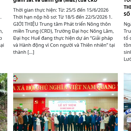
giám sát và đánh giá (M&E) của CRD
TỒ
TH
Thời gian thực hiện: Từ: 25/5 đến 15/6/2026
SỐ
 1.
Thời hạn nộp hồ sơ: Từ 18/5 đến 22/5/2026 1.
GIỚI THIỆU Trung tâm Phát triển Nông thôn
Ngà
m,
miền Trung (CRD), Trường Đại học Nông Lâm,
Tru
p
Đại học Huế đang thực hiện dự án “Giải pháp
tổ 
ại
và Hành động vì Con người và Thiên nhiên” tại
tồn
thành […]
sin
Lướ