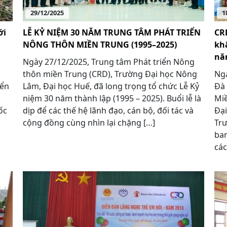
29/12/2025
1
ới
LỄ KỶ NIỆM 30 NĂM TRUNG TÂM PHÁT TRIỂN
CR
NÔNG THÔN MIỀN TRUNG (1995–2025)
kh
nă
Ngày 27/12/2025, Trung tâm Phát triển Nông
thôn miền Trung (CRD), Trường Đại học Nông
Ngà
iển
Lâm, Đại học Huế, đã long trọng tổ chức Lễ Kỷ
Đà 
niệm 30 năm thành lập (1995 – 2025). Buổi lễ là
Miề
ốc
dịp để các thế hệ lãnh đạo, cán bộ, đối tác và
Đại
cộng đồng cùng nhìn lại chặng […]
Trư
ban
các