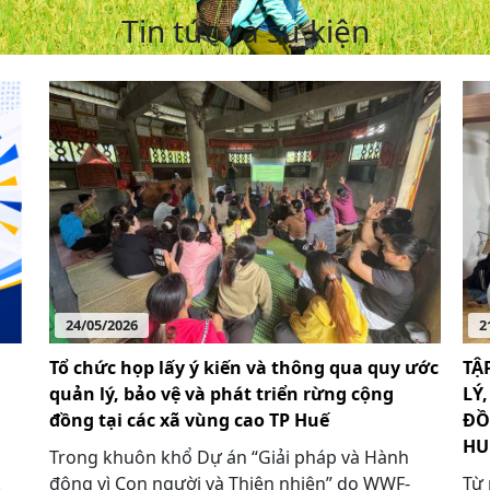
Tin tức và sự kiện
24/05/2026
2
Tổ chức họp lấy ý kiến và thông qua quy ước
TẬ
quản lý, bảo vệ và phát triển rừng cộng
LÝ
đồng tại các xã vùng cao TP Huế
ĐỒ
HU
Trong khuôn khổ Dự án “Giải pháp và Hành
1.
động vì Con người và Thiên nhiên” do WWF-
Từ 