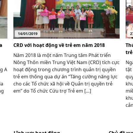
14/01/2019
2
a
CRD với hoạt động về trẻ em năm 2018
Th
trẻ
Năm 2018 là một năm Trung tâm Phát triển
Nông Thôn miền Trung Việt Nam (CRD) tích cực
Ngà
ng A
hoạt động trong chương trình quản trị quyền
tật
trẻ em thông qua dự án “Tăng cường năng lực
quy
ia
cho các Tổ chức xã hội về Quản trị quyền trẻ
khu
ng
em” do Tổ chức Cứu trợ Trẻ em […]
miề
khu
cản