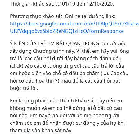
Thời gian khảo sát: từ 01/10 đến 12/10/2020.
Phương thực khảo sát: Online tại đường link:
https://docs.google.com/forms/d/e/1FAIpQLScOXK
UFZVdqqo6vx6bioZReNGQfzHcQ/formResponse
Ý KIẾN CỦA TRẺ EM RẤT QUAN TRỌNG đối với việc
xây dựng Chương trình này. Vì thế, em hãy vui lòng
trả lời các câu hỏi dưới đây bằng cách đánh dấu
(click) vào các ô tương ứng với các câu trả lời của
em hoặc điền vào chỗ có dấu ba chấm (…). Các câu
hỏi có dấu hoa thị (*) màu đỏ là các câu hỏi bắt
buộc trả lời.
Em không phải hoàn thành khảo sát này nếu em
không muốn và em có thể dừng lại ở bất cứ câu
hỏi nào. Em hãy trao đổi với bố mẹ hoặc người
chăm sóc em để nhận được sự đồng ý của họ khi
tham gia vào khảo sát này.