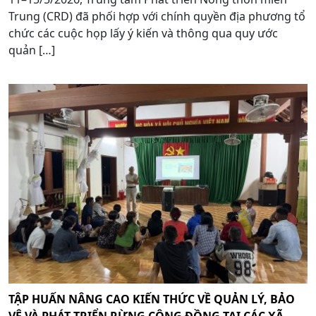
Trung (CRD) đã phối hợp với chính quyền địa phương tổ
chức các cuộc họp lấy ý kiến và thông qua quy ước
quản […]
TẬP HUẤN NÂNG CAO KIẾN THỨC VỀ QUẢN LÝ, BẢO
VỆ VÀ PHÁT TRIỂN RỪNG CỘNG ĐỒNG TẠI CÁC XÃ