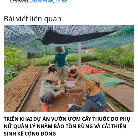
Categories:
Bảo vệ trẻ em
,
Tin tức
Bài viết liên quan
TRIỂN KHAI DỰ ÁN VƯỜN ƯƠM CÂY THUỐC DO PHỤ
NỮ QUẢN LÝ NHẰM BẢO TỒN RỪNG VÀ CẢI THIỆN
SINH KẾ CỘNG ĐỒNG